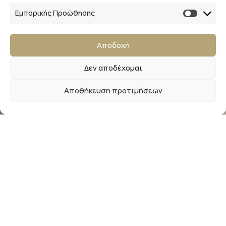
Εμπορικής Προώθησης
Ακολουθήστε μας
Αποδοχή
Δεν αποδέχομαι
Αποθήκευση προτιμήσεων
Newsletter
Εγγραφείτε στο newsletter μας και απολαύστε
μοναδικά προνόμια, εκπτώσεις και πολλά δώρα!
Μην χάσετε την ευκαιρία!