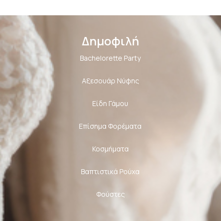
Δημοφιλή
Bachelorette Party
Αξεσουάρ Νύφης
Είδη Γάμου
Επίσημα Φορέματα
Κοσμήματα
Βαπτιστικά Ρούχα
Φούστες