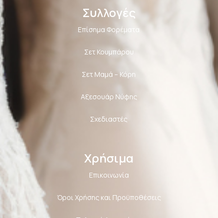
Συλλογές
Επίσημα Φορέματα
Σετ Κουμπάρου
Σετ Μαμά – Κόρη
Αξεσουάρ Νύφης
Σχεδιαστές
Χρήσιμα
Επικοινωνία
Όροι Χρήσης και Προϋποθέσεις