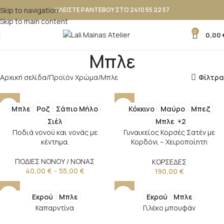
Skip to navigation
ΚΛΕΙΣΤΕ ΡΑΝΤΕΒΟΥ ΣΤΟ 2410 55 22 57
Skip to main content
0
0,00
Μπλε
Αρχική σελίδα
Προϊόν Χρώμα
Μπλε
Φίλτρα
Μπλε
Ροζ
Σάπιο Μήλο
Κόκκινο
Μαύρο
Μπεζ
Σιέλ
Μπλε
+2
Ποδιά νονού και νονάς με
Γυναικείος Κορσές Σατέν με
κέντημα.
Κορδόνι – Χειροποίητη
Δημιουργία Lali Mainas Atelier
ΠΟΔΙΕΣ ΝΟΝΟΥ / ΝΟΝΑΣ
ΚΟΡΣΕΔΕΣ
40,00
€
–
55,00
€
190,00
€
Εκρού
Μπλε
Εκρού
Μπλε
Καπαρντίνα
Γιλέκο μπουφάν