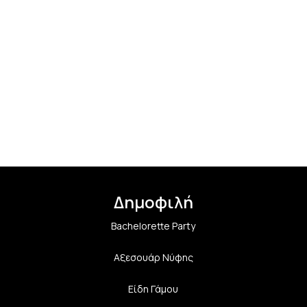
Δημοφιλή
Bachelorette Party
Αξεσουάρ Νύφης
Είδη Γάμου