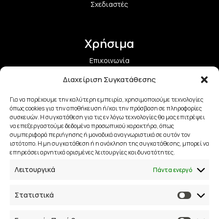
Σχεδιαστές
Χρήσιμα
Επικοινωνία
Διαχείριση Συγκατάθεσης
Όροι Χρήσης και Προϋποθέσεις
Για να παρέχουμε την καλύτερη εμπειρία, χρησιμοποιούμε τεχνολογίες
Πολιτική Aπορρήτου
όπως cookies για την αποθήκευση ή/και την πρόσβαση σε πληροφορίες
συσκευών. Η συγκατάθεση για τις εν λόγω τεχνολογίες θα μας επιτρέψει
να επεξεργαστούμε δεδομένα προσωπικού χαρακτήρα, όπως
Πολιτική Επιστροφών
συμπεριφορά περιήγησης ή μοναδικά αναγνωριστικά σε αυτόν τον
ιστότοπο. Η μη συγκατάθεση ή η ανάκληση της συγκατάθεσης, μπορεί να
Τρόποι Αποστολής
επηρεάσει αρνητικά ορισμένες λειτουργίες και δυνατότητες.
Λειτουργικά
Πάντα ενεργό
Τρόποι Πληρωμής
Στατιστικά
Επικοινωνία