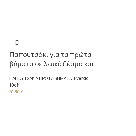
Παπουτσάκι για τα πρώτα
βήματα σε λευκό δέρμα και
γκρι ύφασμα
ΠΑΠΟΥΤΣΑΚΙΑ ΠΡΩΤΑ ΒΗΜΑΤΑ
,
Everkid
10off
51,80
€
Παπουτσάκ
βήματα σε
ΠΑΠΟΥΤΣΑΚΙΑ Π
10off