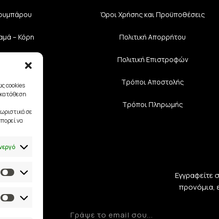
Κουμπάρου
Όροι Χρήσης και Προϋποθέσεις
αμά – Κόρη
Πολιτική Aπορρήτου
υάρ Νύφης
Πολιτική Επιστροφών
διαστές
Τρόποι Αποστολής
ς cookies
γκατάθεση
Τρόποι Πληρωμής
ωριστικά σε
πορεί να
νεργό
Εγγραφείτε 
προνόμια, 