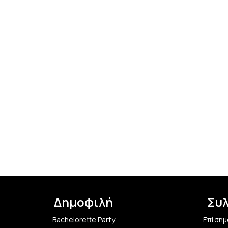
Δημοφιλή
Συ
Bachelorette Party
Επίσημ