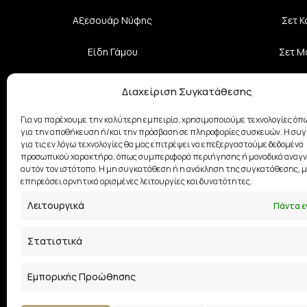
Αξεσουάρ Νύφης
Σετ 
Είδη Γάμου
Σετ Μ
Επίσημα Φορέματα
Αξεσο
Διαχείριση Συγκατάθεσης
Κοσμήματα
Σχε
Για να παρέχουμε την καλύτερη εμπειρία, χρησιμοποιούμε τεχνολογίες όπω
για την αποθήκευση ή/και την πρόσβαση σε πληροφορίες συσκευών. Η συ
για τις εν λόγω τεχνολογίες θα μας επιτρέψει να επεξεργαστούμε δεδομένα
Βαπτιστικά Ρούχα
προσωπικού χαρακτήρα, όπως συμπεριφορά περιήγησης ή μοναδικά αναγν
αυτόν τον ιστότοπο. Η μη συγκατάθεση ή η ανάκληση της συγκατάθεσης, μ
Φούστες
επηρεάσει αρνητικά ορισμένες λειτουργίες και δυνατότητες.
Λειτουργικά
Πάντα ε
Στατιστικά
Εμπορικής Προώθησης