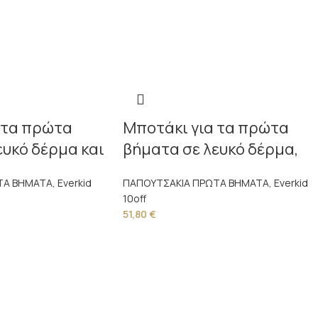
 τα πρώτα
Μποτάκι για τα πρώτα
ευκό δέρμα και
βήματα σε λευκό δέρμα,
λαδί και μπεζ ύφασμα
ΤΑ ΒΗΜΑΤΑ
,
Everkid
ΠΑΠΟΥΤΣΑΚΙΑ ΠΡΩΤΑ ΒΗΜΑΤΑ
,
Everkid
10off
51,80
€