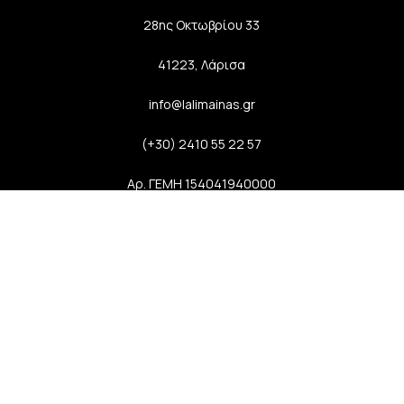
28ης Οκτωβρίου 33
41223, Λάρισα
info@lalimainas.gr
(+30) 2410 55 22 57
Αρ. ΓΕΜΗ 154041940000
Ακολουθήστε μας
Newsletter
Εγγραφείτε στο newsletter μας και απολαύστε
μοναδικά προνόμια, εκπτώσεις και πολλά δώρα!