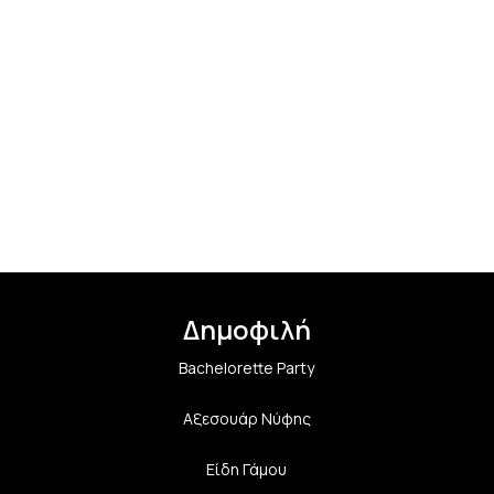
Δημοφιλή
Bachelorette Party
Αξεσουάρ Νύφης
Είδη Γάμου