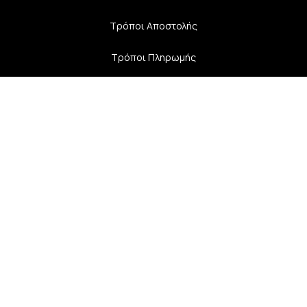
Τρόποι Αποστολής
Τρόποι Πληρωμής
Επικοινωνία
28ης Οκτωβρίου 33
41223, Λάρισα
info@lalimainas.gr
(+30) 2410 55 22 57
Αρ. ΓΕΜΗ 154041940000
Ακολουθήστε μας