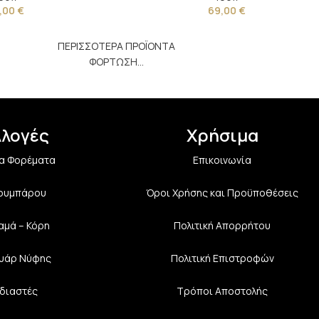
,00
€
69,00
€
ΠΕΡΙΣΣΟΤΕΡΑ ΠΡΟΪΟΝΤΑ
ΦΟΡΤΩΣΗ...
λλογές
Χρήσιμα
α Φορέματα
Επικοινωνία
Κουμπάρου
Όροι Χρήσης και Προϋποθέσεις
αμά – Κόρη
Πολιτική Aπορρήτου
υάρ Νύφης
Πολιτική Επιστροφών
διαστές
Τρόποι Αποστολής