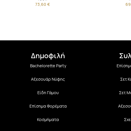
73,60
€
69
Δημοφιλή
Συ
Bachelorette Party
Επίσημ
Αξεσουάρ Νύφης
Σετ 
Είδη Γάμου
Σετ Μ
Επίσημα Φορέματα
Αξεσο
Κοσμήματα
Σχε