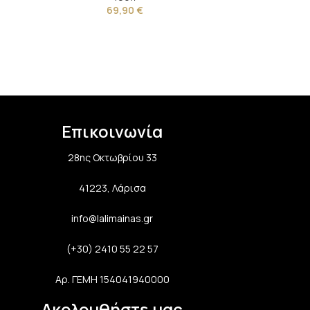
69,90
€
Επικοινωνία
28ης Οκτωβρίου 33
41223, Λάρισα
info@lalimainas.gr
(+30) 2410 55 22 57
Αρ. ΓΕΜΗ 154041940000
Ακολουθήστε μας