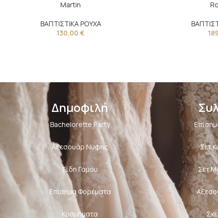
Martin
R
ΒΑΠΤΙΣΤΙΚΑ ΡΟΥΧΑ
ΒΑΠΤΙΣΤ
130,00
€
18
Δημοφιλή
Συ
Bachelorette Party
Επίσημ
Αξεσουάρ Νύφης
Σετ 
Είδη Γάμου
Σετ Μ
Επίσημα Φορέματα
Αξεσο
Κοσμήματα
Σχε