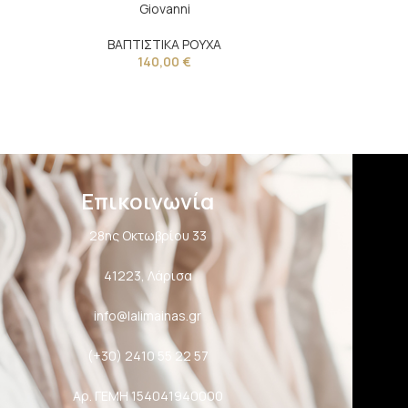
Giovanni
ΒΑΠΤΙΣΤΙΚΑ ΡΟΥΧΑ
140,00
€
Επικοινωνία
28ης Οκτωβρίου 33
41223, Λάρισα
info@lalimainas.gr
(+30) 2410 55 22 57
Αρ. ΓΕΜΗ 154041940000