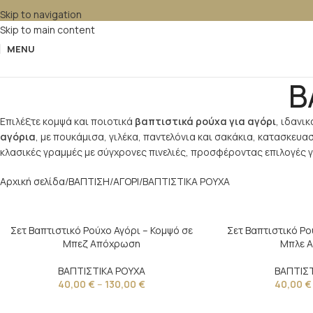
Skip to navigation
Skip to main content
MENU
Β
Επιλέξτε κομψά και ποιοτικά
βαπτιστικά ρούχα για αγόρι
, ιδανι
αγόρια
, με πουκάμισα, γιλέκα, παντελόνια και σακάκια, κατασκευ
κλασικές γραμμές με σύγχρονες πινελιές, προσφέροντας επιλογές γ
Αρχική σελίδα
ΒΑΠΤΙΣΗ
ΑΓΟΡΙ
ΒΑΠΤΙΣΤΙΚΑ ΡΟΥΧΑ
Σετ Βαπτιστικό Ρούχο Αγόρι – Κομψό σε
Σετ Βαπτιστικό Ρο
Μπεζ Απόχρωση
Μπλε 
ΒΑΠΤΙΣΤΙΚΑ ΡΟΥΧΑ
ΒΑΠΤΙΣΤ
40,00
€
–
130,00
€
40,00
€