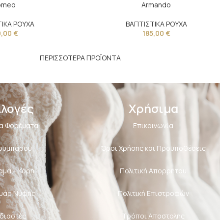
omeo
Armando
ΙΚΑ ΡΟΥΧΑ
ΒΑΠΤΙΣΤΙΚΑ ΡΟΥΧΑ
9,00
€
185,00
€
ΠΕΡΙΣΣΟΤΕΡΑ ΠΡΟΪΟΝΤΑ
λλογές
Χρήσιμα
α Φορέματα
Επικοινωνία
Κουμπάρου
Όροι Χρήσης και Προϋποθέσεις
αμά – Κόρη
Πολιτική Aπορρήτου
υάρ Νύφης
Πολιτική Επιστροφών
διαστές
Τρόποι Αποστολής