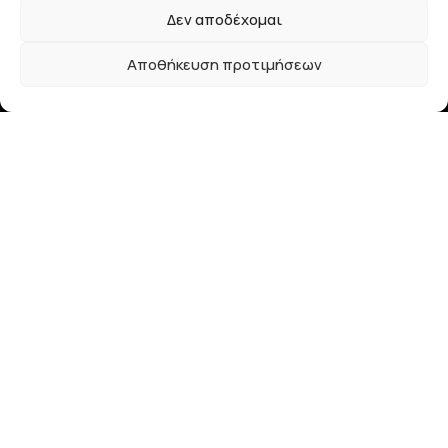
Δεν αποδέχομαι
Τρόποι Αποστολής
Αποθήκευση προτιμήσεων
Τρόποι Πληρωμής
Επικοινωνία
28ης Οκτωβρίου 33
41223, Λάρισα
info@lalimainas.gr
(+30) 2410 55 22 57
Αρ. ΓΕΜΗ 154041940000
Ακολουθήστε μας