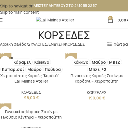
Skip to navigation
ΚΛΕΙΣΤΕ ΡΑΝΤΕΒΟΥ ΣΤΟ 2410 55 22 57
Skip to main content
0
0,00
ΚΟΡΣΕΔΕΣ
Αρχική σελίδα
ΣΥΛΛΟΓΕΣ
ΕΝΔΥΣΗ
ΚΟΡΣΕΔΕΣ
Φίλτρα
NEW
Κάραμελ
Κόκκινο
Κόκκινο
Μαύρο
Μπεζ
Κυπαρισσί
Μαύρο
Πούδρα
Μπλε
+2
Χειροποίητος Κορσές “Καρδιά” –
Γυναικείος Κορσές Σατέν με
Lali Mainas Atelier
Κορδόνι – Χειροποίητη
Δημιουργία Lali Mainas Atelier
ΚΟΡΣΕΔΕΣ
ΚΟΡΣΕΔΕΣ
98,00
€
190,00
€
Γυναικείος Κορσές Σατέν με
Πλούσιο Κέντημα – Χειροποίητη
Δημιουργία Lali Mainas Atelier