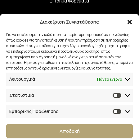
Επίσημα Φορέματα
Σετ Κουμπάρου
Διαχείριση Συγκατάθεσης
Σετ Μαμά – Κόρη
Για να παρέχουμε την καλύτερη εμπειρία, χρησιμοποιούμε τεχνολογίες
όπως cookies για την αποθήκευση ή/και την πρόσβαση σε πληροφορίες
Αξεσουάρ Νύφης
συσκευών. Η συγκατάθεση για τις εν λόγω τεχνολογίες θα μας επιτρέψει
να επεξεργαστούμε δεδομένα προσωπικού χαρακτήρα, όπως
συμπεριφορά περιήγησης ή μοναδικά αναγνωριστικά σε αυτόν τον
Σχεδιαστές
ιστότοπο. Η μη συγκατάθεση ή η ανάκληση της συγκατάθεσης, μπορεί να
επηρεάσει αρνητικά ορισμένες λειτουργίες και δυνατότητες.
Λειτουργικά
Πάντα ενεργό
Χρήσιμα
Επικοινωνία
Στατιστικά
Όροι Χρήσης και Προϋποθέσεις
Εμπορικής Προώθησης
Πολιτική Aπορρήτου
Αποδοχή
Πολιτική Επιστροφών