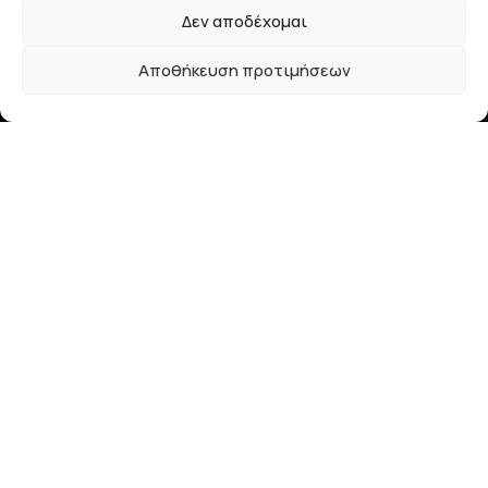
Δεν αποδέχομαι
Τρόποι Αποστολής
Αποθήκευση προτιμήσεων
Τρόποι Πληρωμής
Επικοινωνία
28ης Οκτωβρίου 33
41223, Λάρισα
info@lalimainas.gr
(+30) 2410 55 22 57
Αρ. ΓΕΜΗ 154041940000
Ακολουθήστε μας