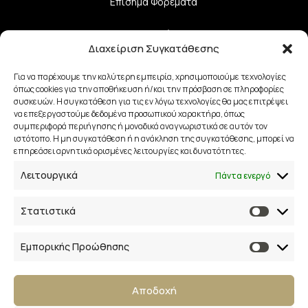
Επίσημα Φορέματα
Σετ Κουμπάρου
Διαχείριση Συγκατάθεσης
Σετ Μαμά – Κόρη
Για να παρέχουμε την καλύτερη εμπειρία, χρησιμοποιούμε τεχνολογίες
όπως cookies για την αποθήκευση ή/και την πρόσβαση σε πληροφορίες
Αξεσουάρ Νύφης
συσκευών. Η συγκατάθεση για τις εν λόγω τεχνολογίες θα μας επιτρέψει
να επεξεργαστούμε δεδομένα προσωπικού χαρακτήρα, όπως
συμπεριφορά περιήγησης ή μοναδικά αναγνωριστικά σε αυτόν τον
Σχεδιαστές
ιστότοπο. Η μη συγκατάθεση ή η ανάκληση της συγκατάθεσης, μπορεί να
επηρεάσει αρνητικά ορισμένες λειτουργίες και δυνατότητες.
Λειτουργικά
Πάντα ενεργό
Χρήσιμα
Επικοινωνία
Στατιστικά
Όροι Χρήσης και Προϋποθέσεις
Εμπορικής Προώθησης
Πολιτική Aπορρήτου
Αποδοχή
Πολιτική Επιστροφών