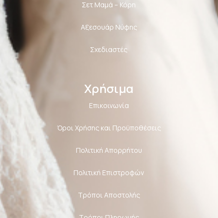
Σετ Μαμά – Κόρη
Αξεσουάρ Νύφης
Σχεδιαστές
Χρήσιμα
Επικοινωνία
Όροι Χρήσης και Προϋποθέσεις
Πολιτική Aπορρήτου
Πολιτική Επιστροφών
Τρόποι Αποστολής
Τρόποι Πληρωμής