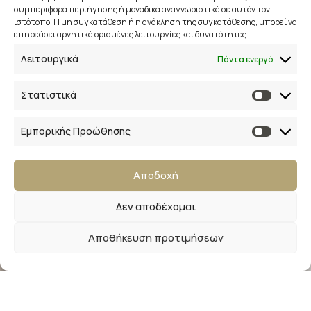
συμπεριφορά περιήγησης ή μοναδικά αναγνωριστικά σε αυτόν τον
ιστότοπο. Η μη συγκατάθεση ή η ανάκληση της συγκατάθεσης, μπορεί να
επηρεάσει αρνητικά ορισμένες λειτουργίες και δυνατότητες.
Λειτουργικά
Πάντα ενεργό
Στατιστικά
Εμπορικής Προώθησης
Newsletter
Εγγραφείτε στο newsletter μας και απολαύστε
Αποδοχή
μοναδικά προνόμια, εκπτώσεις και πολλά δώρα!
Δεν αποδέχομαι
Μην χάσετε την ευκαιρία!
Αποθήκευση προτιμήσεων
LaliMainas
2025
Designed & Developed by
The Blackboard
.