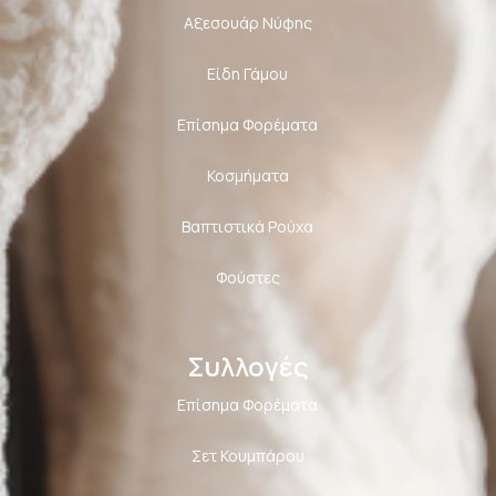
Αξεσουάρ Νύφης
Είδη Γάμου
Επίσημα Φορέματα
Κοσμήματα
Βαπτιστικά Ρούχα
Φούστες
Συλλογές
Επίσημα Φορέματα
Σετ Κουμπάρου