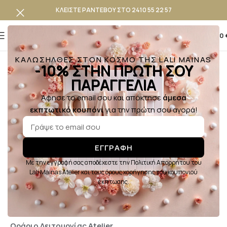
ΚΛΕΙΣΤΕ ΡΑΝΤΕΒΟΥ ΣΤΟ 2410 55 22 57
0
0,00
ΚΑΛΩΣΗΛΘΕΣ ΣΤΟΝ ΚΟΣΜΟ ΤΗΣ LALI MAINAS
Καλωσορίσατε!
-10% ΣΤΗΝ ΠΡΩΤΗ ΣΟΥ
Έχετε απορίες ή χρειάζεστε βοήθεια για την επιλογή
ΠΑΡΑΓΓΕΛΙΑ
σας; Η ομάδα μας είναι πάντα δίπλα σας για να σας
Άφησε το email σου και απόκτησε
άμεσα
καθοδηγήσει με φροντίδα και επαγγελματισμό.
εκπτωτικό κουπόνι
για την πρώτη σου αγορά!
Επικοινωνήστε μαζί μας — θα χαρούμε να σας
εξυπηρετήσουμε!
Lali Mainas Atelier
ΕΓΓΡΑΦΗ
28ης Οκτωβρίου 33
Με την εγγραφή σας αποδέχεστε την Πολιτική Απορρήτου του
41223, Λάρισα
Lali Mainas Atelier και τους όρους χορήγησης του κουπονιού
έκπτωσης.
Τηλέφωνο: (+30) 2410 55 22 57
info@lalimainas.gr
Ωράριο Λειτουργίας Atelier