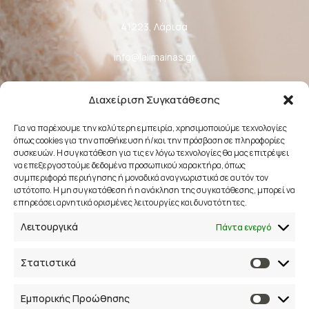
41223, Λάρισα
info@lalimainas.gr
(+30) 2410 55 22 57
Διαχείριση Συγκατάθεσης
Αρ. ΓΕΜΗ 154041940000
Για να παρέχουμε την καλύτερη εμπειρία, χρησιμοποιούμε τεχνολογίες
όπως cookies για την αποθήκευση ή/και την πρόσβαση σε πληροφορίες
Ακολουθήστε μας
συσκευών. Η συγκατάθεση για τις εν λόγω τεχνολογίες θα μας επιτρέψει
να επεξεργαστούμε δεδομένα προσωπικού χαρακτήρα, όπως
συμπεριφορά περιήγησης ή μοναδικά αναγνωριστικά σε αυτόν τον
ιστότοπο. Η μη συγκατάθεση ή η ανάκληση της συγκατάθεσης, μπορεί να
επηρεάσει αρνητικά ορισμένες λειτουργίες και δυνατότητες.
Λειτουργικά
Πάντα ενεργό
Newsletter
Στατιστικά
Εγγραφείτε στο newsletter μας και απολαύστε
μοναδικά προνόμια, εκπτώσεις και πολλά δώρα!
Μην χάσετε την ευκαιρία!
Εμπορικής Προώθησης