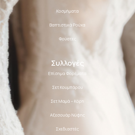
Κοσμήματα
Βαπτιστικά Ρούχα
Φούστες
Συλλογές
Επίσημα Φορέματα
Σετ Κουμπάρου
Σετ Μαμά – Κόρη
Αξεσουάρ Νύφης
Σχεδιαστές