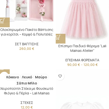
Ολοκληρωμένο Πακέτο Βάπτισης
για κορίτσι – Κομψό & Πολυτελές
Σετ για Μια Αξέχαστη Ημέρα
ΣΕΤ ΒΑΠΤΙΣΗΣ
Επίσημο Παιδικό Φόρεμα “Lali
260,00
€
Mainas Atelier”
ΕΠΙΣΗΜΑ ΦΟΡΕΜΑΤΑ
90,00
€
–
120,00
€
Κόκκινο
Λευκό
Μαύρο
Σάπιο Μήλο
Χειροποίητη Στέκα με Φουσκωτό
Φιόγκο & Πέρλα – Lali Mainas
ΣΤΕΚΕΣ
12,00
€