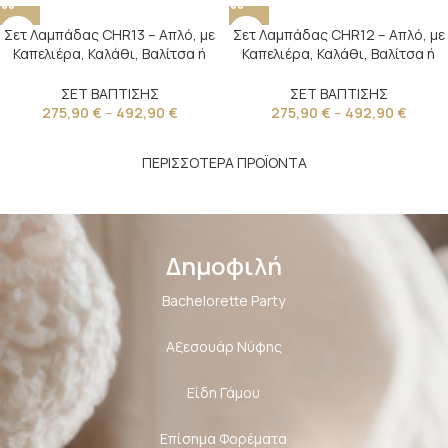
Σετ Λαμπάδας CHR13 – Απλό, με
Σετ Λαμπάδας CHR12 – Απλό, με
Καπελιέρα, Καλάθι, Βαλίτσα ή
Καπελιέρα, Καλάθι, Βαλίτσα ή
Τσάντα
Τσάντα
ΣΕΤ ΒΑΠΤΙΣΗΣ
ΣΕΤ ΒΑΠΤΙΣΗΣ
275,90
€
–
492,90
€
275,90
€
–
492,90
€
ΠΕΡΙΣΣΟΤΕΡΑ ΠΡΟΪΟΝΤΑ
Δημοφιλή
Bachelorette Party
Αξεσουάρ Νύφης
Είδη Γάμου
Επίσημα Φορέματα