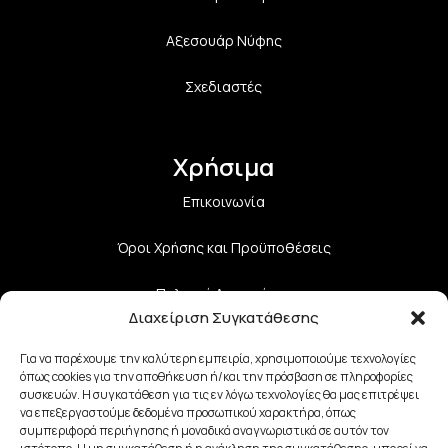
Αξεσουάρ Νύφης
Σχεδιαστές
Χρήσιμα
Επικοινωνία
Όροι Χρήσης και Προϋποθέσεις
Πολιτική Aπορρήτου
Διαχείριση Συγκατάθεσης
Πολιτική Επιστροφών
Για να παρέχουμε την καλύτερη εμπειρία, χρησιμοποιούμε τεχνολογίες
όπως cookies για την αποθήκευση ή/και την πρόσβαση σε πληροφορίες
Τρόποι Αποστολής
συσκευών. Η συγκατάθεση για τις εν λόγω τεχνολογίες θα μας επιτρέψει
να επεξεργαστούμε δεδομένα προσωπικού χαρακτήρα, όπως
Τρόποι Πληρωμής
συμπεριφορά περιήγησης ή μοναδικά αναγνωριστικά σε αυτόν τον