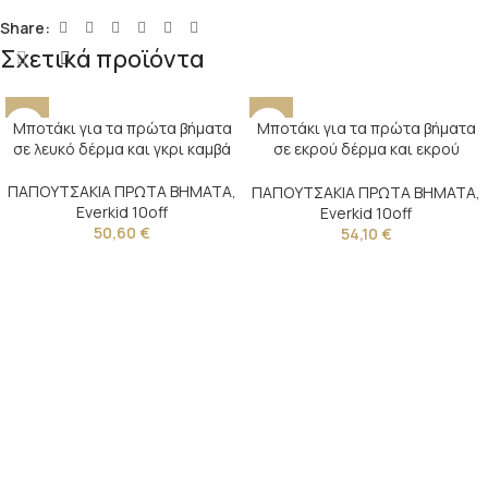
Share:
Σχετικά προϊόντα
Μποτάκι για τα πρώτα βήματα
Μποτάκι για τα πρώτα βήματα
σε λευκό δέρμα και γκρι καμβά
σε εκρού δέρμα και εκρού
ύφασμα
ΠΑΠΟΥΤΣΑΚΙΑ ΠΡΩΤΑ ΒΗΜΑΤΑ
,
ΠΑΠΟΥΤΣΑΚΙΑ ΠΡΩΤΑ ΒΗΜΑΤΑ
,
Everkid 10off
Everkid 10off
50,60
€
54,10
€