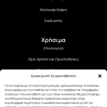
Αξεσουάρ Νύφης
Σχεδιαστές
Χρήσιμα
Επικοινωνία
Όροι Χρήσης και Προϋποθέσεις
Πολιτική Aπορρήτου
Διαχείριση Συγκατάθεσης
Πολιτική Επιστροφών
Για να παρέχουμε την καλύτερη εμπειρία, χρησιμοποιούμε τεχνολογίες
όπως cookies για την αποθήκευση ή/και την πρόσβαση σε πληροφορίες
Τρόποι Αποστολής
συσκευών. Η συγκατάθεση για τις εν λόγω τεχνολογίες θα μας επιτρέψει
να επεξεργαστούμε δεδομένα προσωπικού χαρακτήρα, όπως
Τρόποι Πληρωμής
συμπεριφορά περιήγησης ή μοναδικά αναγνωριστικά σε αυτόν τον