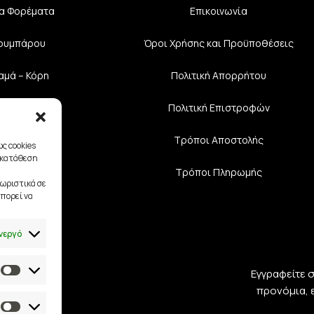
α Φορέματα
Επικοινωνία
Κουμπάρου
Όροι Χρήσης και Προϋποθέσεις
αμά – Κόρη
Πολιτική Aπορρήτου
υάρ Νύφης
Πολιτική Επιστροφών
διαστές
Τρόποι Αποστολής
ς cookies
γκατάθεση
Τρόποι Πληρωμής
ωριστικά σε
πορεί να
νεργό
Εγγραφείτε 
προνόμια, 