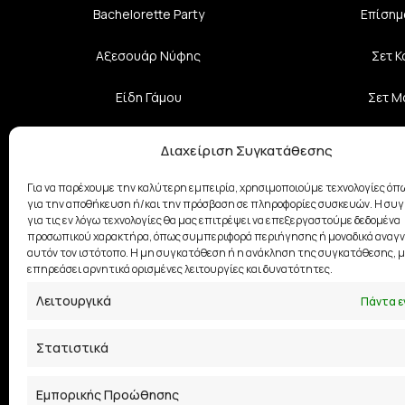
Bachelorette Party
Επίσημ
Αξεσουάρ Νύφης
Σετ 
Είδη Γάμου
Σετ Μ
Επίσημα Φορέματα
Αξεσο
Διαχείριση Συγκατάθεσης
Κοσμήματα
Σχε
Για να παρέχουμε την καλύτερη εμπειρία, χρησιμοποιούμε τεχνολογίες όπω
για την αποθήκευση ή/και την πρόσβαση σε πληροφορίες συσκευών. Η συ
για τις εν λόγω τεχνολογίες θα μας επιτρέψει να επεξεργαστούμε δεδομένα
Βαπτιστικά Ρούχα
προσωπικού χαρακτήρα, όπως συμπεριφορά περιήγησης ή μοναδικά αναγν
αυτόν τον ιστότοπο. Η μη συγκατάθεση ή η ανάκληση της συγκατάθεσης, μ
Φούστες
επηρεάσει αρνητικά ορισμένες λειτουργίες και δυνατότητες.
Λειτουργικά
Πάντα ε
Στατιστικά
Εμπορικής Προώθησης