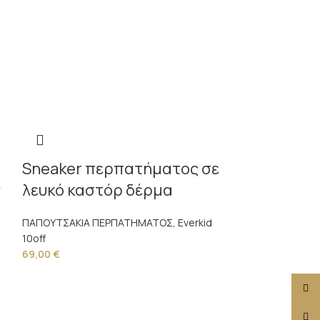
Sneaker περπατήματος σε
ε
λευκό καστόρ δέρμα
ΠΑΠΟΥΤΣΑΚΙΑ ΠΕΡΠΑΤΗΜΑΤΟΣ
,
Everkid
10off
69,00
€
Face
X