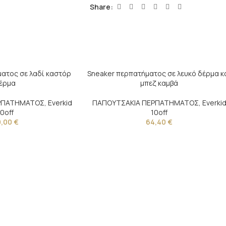
Share:
ατος σε λαδί καστόρ
Sneaker περπατήματος σε λευκό δέρμα κ
έρμα
μπεζ καμβά
ΕΡΠΑΤΗΜΑΤΟΣ
,
Everkid
ΠΑΠΟΥΤΣΑΚΙΑ ΠΕΡΠΑΤΗΜΑΤΟΣ
,
Everki
10off
10off
9,00
€
64,40
€