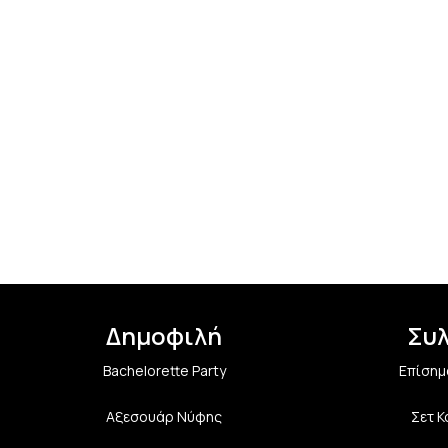
Δημοφιλή
Συ
Bachelorette Party
Επίσημ
Αξεσουάρ Νύφης
Σετ 