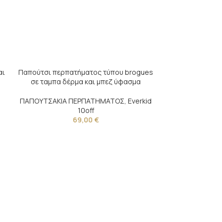
αι
Παπούτσι περπατήματος τύπου brogues
σε ταμπα δέρμα και μπεζ ύφασμα
d
ΠΑΠΟΥΤΣΑΚΙΑ ΠΕΡΠΑΤΗΜΑΤΟΣ
,
Everkid
10off
69,00
€
Παπούτσι περπ
σε μπλε δέ
ΠΑΠΟΥΤΣΑΚΙΑ