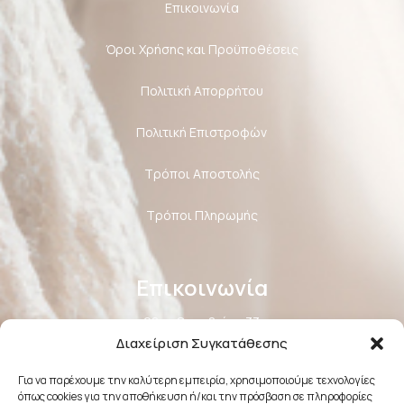
Επικοινωνία
Όροι Χρήσης και Προϋποθέσεις
Πολιτική Aπορρήτου
Πολιτική Επιστροφών
Τρόποι Αποστολής
Τρόποι Πληρωμής
Επικοινωνία
28ης Οκτωβρίου 33
Διαχείριση Συγκατάθεσης
41223, Λάρισα
Για να παρέχουμε την καλύτερη εμπειρία, χρησιμοποιούμε τεχνολογίες
όπως cookies για την αποθήκευση ή/και την πρόσβαση σε πληροφορίες
info@lalimainas.gr