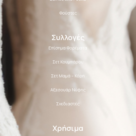
Φούστες
Συλλογές
Επίσημα Φορέματα
Σετ Κουμπάρου
Σετ Μαμά – Κόρη
Αξεσουάρ Νύφης
Σχεδιαστές
Χρήσιμα