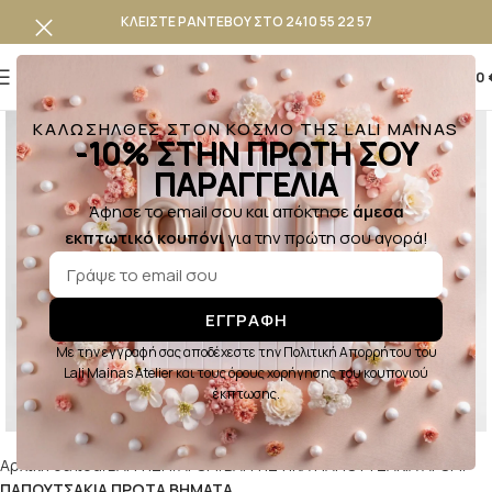
ΚΛΕΙΣΤΕ ΡΑΝΤΕΒΟΥ ΣΤΟ 2410 55 22 57
0
0,00
ΚΑΛΩΣΗΛΘΕΣ ΣΤΟΝ ΚΟΣΜΟ ΤΗΣ LALI MAINAS
-10% ΣΤΗΝ ΠΡΩΤΗ ΣΟΥ
ΠΑΡΑΓΓΕΛΙΑ
Άφησε το email σου και απόκτησε
άμεσα
εκπτωτικό κουπόνι
για την πρώτη σου αγορά!
ΕΓΓΡΑΦΗ
Με την εγγραφή σας αποδέχεστε την Πολιτική Απορρήτου του
Lali Mainas Atelier και τους όρους χορήγησης του κουπονιού
Κλικ για μεγέθυνση
έκπτωσης.
Αρχική σελίδα
ΒΑΠΤΙΣΗ
ΑΓΟΡΙ
ΒΑΠΤΙΣΤΙΚΑ ΠΑΠΟΥΤΣAKIA ΑΓΟΡΙ
ΠΑΠΟΥΤΣΑΚΙΑ ΠΡΩΤΑ ΒΗΜΑΤΑ