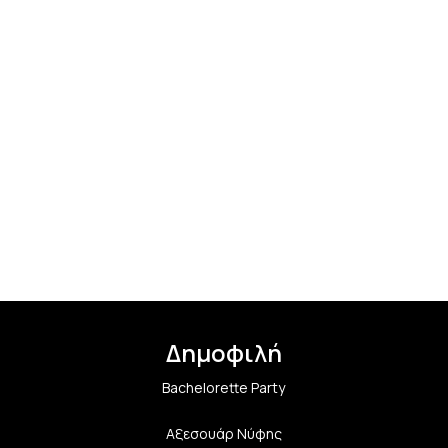
Δημοφιλή
Bachelorette Party
Αξεσουάρ Νύφης