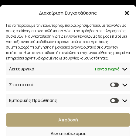
Τρόποι Αποστολής
Διαχείριση Συγκατάθεσης
Τρόποι Πληρωμής
Για να παρέχουμε την καλύτερη εμπειρία, χρησιμοποιούμε τεχνολογίες
όπως cookies για την αποθήκευση ή/και την πρόσβαση σε πληροφορίες
συσκευών. Η συγκατάθεση για τις εν λόγω τεχνολογίες θα μας επιτρέψει
να επεξεργαστούμε δεδομένα προσωπικού χαρακτήρα, όπως
Επικοινωνία
συμπεριφορά περιήγησης ή μοναδικά αναγνωριστικά σε αυτόν τον
ιστότοπο. Η μη συγκατάθεση ή η ανάκληση της συγκατάθεσης, μπορεί να
28ης Οκτωβρίου 33
επηρεάσει αρνητικά ορισμένες λειτουργίες και δυνατότητες.
Λειτουργικά
Πάντα ενεργό
41223, Λάρισα
info@lalimainas.gr
Στατιστικά
(+30) 2410 55 22 57
Εμπορικής Προώθησης
Αρ. ΓΕΜΗ 154041940000
Αποδοχή
Ακολουθήστε μας
Δεν αποδέχομαι