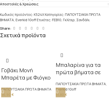
Αποστολές & Χρεώσεις
Κωδικός προϊόντος:
K524X
Κατηγορίες:
ΠΑΠΟΥΤΣΑΚΙΑ ΠΡΩΤΑ
ΒΗΜΑΤΑ
,
Everkid 10off
Ετικέτες:
FEB10
,
Γκλίτερ
,
Σανδάλι
Share:
Σχετικά προϊόντα
Μπαλαρίνα για τα
Γοβάκι Μονή
πρώτα βήματα σε
Μπαρέτα με Φιόγκο
λευκό τεχνόδερμα
PRI2525 Εκρού
ΠΑΠΟΥΤΣΑΚΙΑ ΠΡΩΤΑ ΒΗΜΑΤΑ
,
διακοσμημένη με
ΠΑΠΟΥΤΣΑΚΙΑ ΠΡΩΤΑ ΒΗΜΑΤΑ
Everkid 10off
πουα λευκό τούλι,
56,90
€
51,80
€
διακοσμητικό
κουμπί και φτερό