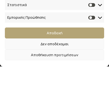
Επικοινωνία
Στατιστικά
28ης Οκτωβρίου 33
Εμπορικής Προώθησης
41223, Λάρισα
Αποδοχή
info@lalimainas.gr
Δεν αποδέχομαι
(+30) 2410 55 22 57
Αποθήκευση προτιμήσεων
Αρ. ΓΕΜΗ 154041940000
Ακολουθήστε μας
Newsletter