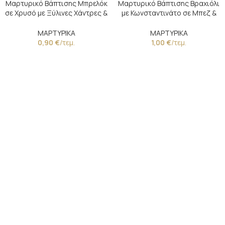
Μαρτυρικό Βάπτισης Μπρελόκ
Μαρτυρικό Βάπτισης Βραχιόλι
σε Χρυσό με Ξύλινες Χάντρες &
με Κωνσταντινάτο σε Μπεζ &
Λευκό Σταυρό
Χρυσές Λεπτομέρειες
ΜΑΡΤΥΡΙΚΑ
ΜΑΡΤΥΡΙΚΑ
0,90
€
/τεμ.
1,00
€
/τεμ.