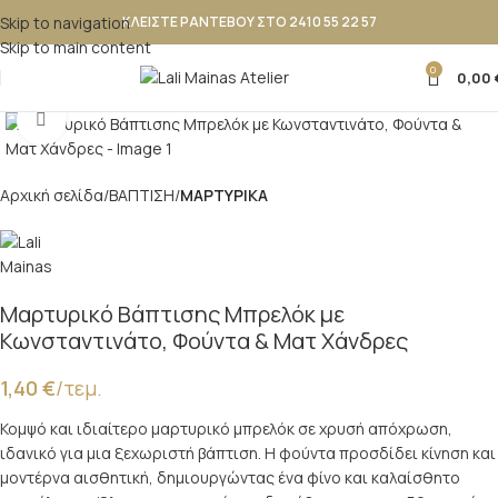
Skip to navigation
ΚΛΕΙΣΤΕ ΡΑΝΤΕΒΟΥ ΣΤΟ 2410 55 22 57
Skip to main content
0
0,00
Κλικ για μεγέθυνση
Αρχική σελίδα
ΒΑΠΤΙΣΗ
ΜΑΡΤΥΡΙΚΑ
Μαρτυρικό Βάπτισης Μπρελόκ με
Κωνσταντινάτο, Φούντα & Ματ Χάνδρες
1,40
€
/τεμ.
Κομψό και ιδιαίτερο μαρτυρικό μπρελόκ σε χρυσή απόχρωση,
ιδανικό για μια ξεχωριστή βάπτιση. Η φούντα προσδίδει κίνηση και
μοντέρνα αισθητική, δημιουργώντας ένα φίνο και καλαίσθητο