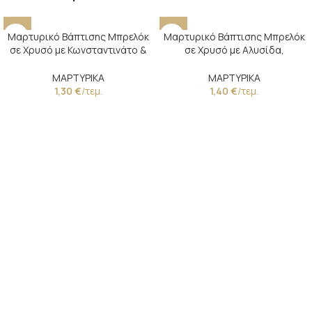
Μαρτυρικό Βάπτισης Μπρελόκ
Μαρτυρικό Βάπτισης Μπρελόκ
σε Χρυσό με Κωνσταντινάτο &
σε Χρυσό με Αλυσίδα,
Ξύλινες Χάντρες
Πορσελάνινο Κύβο &
Κωνσταντινάτο
ΜΑΡΤΥΡΙΚΑ
ΜΑΡΤΥΡΙΚΑ
1,30
€
/τεμ.
1,40
€
/τεμ.