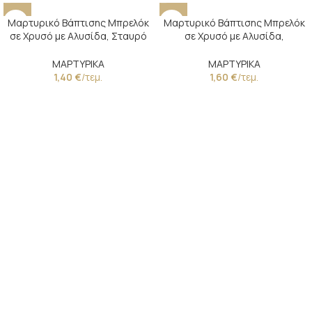
Μαρτυρικό Βάπτισης Μπρελόκ
Μαρτυρικό Βάπτισης Μπρελόκ
σε Χρυσό με Αλυσίδα, Σταυρό
σε Χρυσό με Αλυσίδα,
με Στρας & Λινάτσα με Δαντέλα
Πορσελάνινη Χάντρα
Παλαίωσης & Κωνσταντινάτο
ΜΑΡΤΥΡΙΚΑ
ΜΑΡΤΥΡΙΚΑ
1,40
€
/τεμ.
1,60
€
/τεμ.