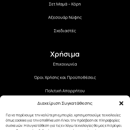
Σετ Μαμά – Κόρη
Αξεσουάρ Νύφης
Σχεδιαστές
Χρήσιμα
Επικοινωνία
Όροι Χρήσης και Προϋποθέσεις
Πολιτική Aπορρήτου
Διαχείριση Συγκατάθεσης
Πολιτική Επιστροφών
Για να παρέχουμε την καλύτερη εμπειρία, χρησιμοποιούμε τεχνολογίες
Τρόποι Αποστολής
όπως cookies για την αποθήκευση ή/και την πρόσβαση σε πληροφορίες
συσκευών. Η συγκατάθεση για τις εν λόγω τεχνολογίες θα μας επιτρέψει