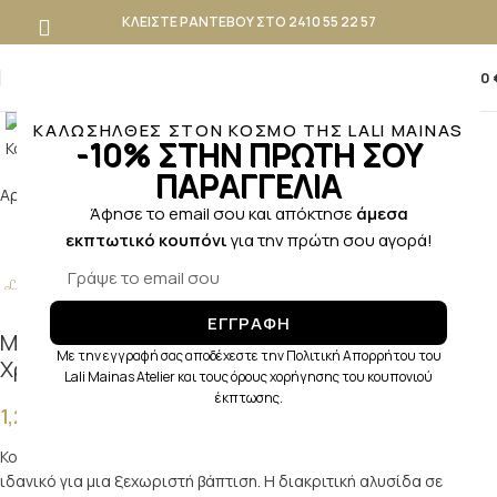
ΚΛΕΙΣΤΕ ΡΑΝΤΕΒΟΥ ΣΤΟ 2410 55 22 57
0
0,00
Κλικ για μεγέθυνση
ΚΑΛΩΣΗΛΘΕΣ ΣΤΟΝ ΚΟΣΜΟ ΤΗΣ LALI MAINAS
-10% ΣΤΗΝ ΠΡΩΤΗ ΣΟΥ
ΠΑΡΑΓΓΕΛΙΑ
Αρχική σελίδα
ΒΑΠΤΙΣΗ
ΜΑΡΤΥΡΙΚΑ
Άφησε το email σου και απόκτησε
άμεσα
εκπτωτικό κουπόνι
για την πρώτη σου αγορά!
ΕΓΓΡΑΦΗ
Μαρτυρικό Βάπτισης Μπρελόκ με Αλυσίδα σε
Με την εγγραφή σας αποδέχεστε την Πολιτική Απορρήτου του
Χρυσό, Μπλε Κορδόνι, Κωνσταντινάτο & Μάτι
Lali Mainas Atelier και τους όρους χορήγησης του κουπονιού
έκπτωσης.
1,20
€
/τεμ.
Κομψό και εντυπωσιακό μαρτυρικό μπρελόκ σε χρυσή απόχρωση,
ιδανικό για μια ξεχωριστή βάπτιση. Η διακριτική αλυσίδα σε