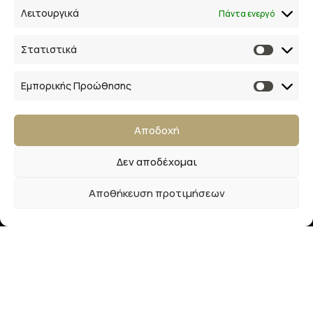
Λειτουργικά
Πάντα ενεργό
Επικοινωνία
Στατιστικά
28ης Οκτωβρίου 33
Εμπορικής Προώθησης
41223, Λάρισα
info@lalimainas.gr
Αποδοχή
(+30) 2410 55 22 57
Δεν αποδέχομαι
Αρ. ΓΕΜΗ 154041940000
Αποθήκευση προτιμήσεων
Ακολουθήστε μας