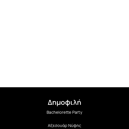
Δημοφιλή
Bachelorette Party
Αξεσουάρ Νύφης