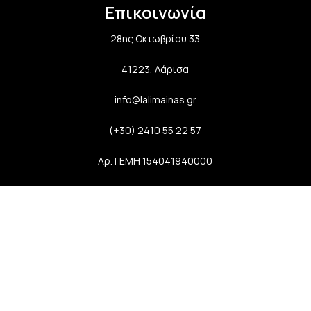
Επικοινωνία
28ης Οκτωβρίου 33
41223, Λάρισα
info@lalimainas.gr
(+30) 2410 55 22 57
Αρ. ΓΕΜΗ 154041940000
Ακολουθήστε μας
Newsletter
Εγγραφείτε στο newsletter μας και απολαύστε