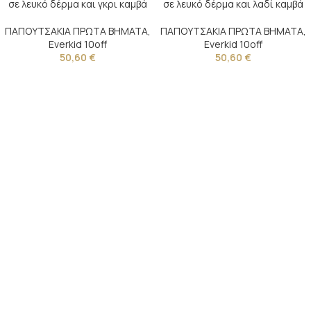
σε λευκό δέρμα και γκρι καμβά
σε λευκό δέρμα και λαδί καμβά
ΠΑΠΟΥΤΣΑΚΙΑ ΠΡΩΤΑ ΒΗΜΑΤΑ
,
ΠΑΠΟΥΤΣΑΚΙΑ ΠΡΩΤΑ ΒΗΜΑΤΑ
,
Everkid 10off
Everkid 10off
50,60
€
50,60
€