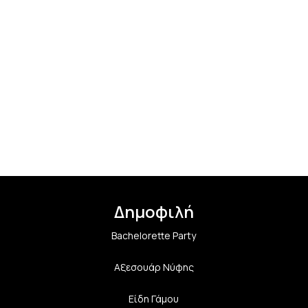
Δημοφιλή
Bachelorette Party
Αξεσουάρ Νύφης
Είδη Γάμου