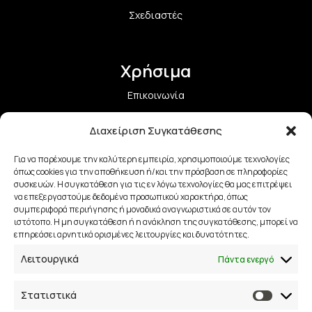
Σχεδιαστές
Χρήσιμα
Επικοινωνία
Όροι Χρήσης και Προϋποθέσεις
Διαχείριση Συγκατάθεσης
Πολιτική Aπορρήτου
Για να παρέχουμε την καλύτερη εμπειρία, χρησιμοποιούμε τεχνολογίες
όπως cookies για την αποθήκευση ή/και την πρόσβαση σε πληροφορίες
συσκευών. Η συγκατάθεση για τις εν λόγω τεχνολογίες θα μας επιτρέψει
Πολιτική Επιστροφών
να επεξεργαστούμε δεδομένα προσωπικού χαρακτήρα, όπως
συμπεριφορά περιήγησης ή μοναδικά αναγνωριστικά σε αυτόν τον
ιστότοπο. Η μη συγκατάθεση ή η ανάκληση της συγκατάθεσης, μπορεί να
Τρόποι Αποστολής
επηρεάσει αρνητικά ορισμένες λειτουργίες και δυνατότητες.
Τρόποι Πληρωμής
Λειτουργικά
Πάντα ενεργό
Στατιστικά
Επικοινωνία