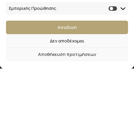
Εμπορικής Προώθησης
28ης Οκτωβρίου 33
41223, Λάρισα
Αποδοχή
info@lalimainas.gr
Δεν αποδέχομαι
(+30) 2410 55 22 57
Αποθήκευση προτιμήσεων
Αρ. ΓΕΜΗ 154041940000
Ακολουθήστε μας
Newsletter
Εγγραφείτε στο newsletter μας και απολαύστε