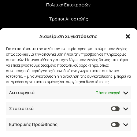
Πολιτική Επιστροφών
Τρόποι Αποστολής
Τρόποι Πληρωμής
Διαχείριση Συγκατάθεσης
Για να παρέχουμε την καλύτερη εμπειρία, χρησιμοποιούμε τεχνολογίες
όπως cookies για την αποθήκευση ή/και την πρόσβαση σε πληροφορίες
Επικοινωνία
συσκευών. Η συγκατάθεση για τις εν λόγω τεχνολογίες θα μας επιτρέψει
να επεξεργαστούμε δεδομένα προσωπικού χαρακτήρα, όπως
28ης Οκτωβρίου 33
συμπεριφορά περιήγησης ή μοναδικά αναγνωριστικά σε αυτόν τον
ιστότοπο. Η μη συγκατάθεση ή η ανάκληση της συγκατάθεσης, μπορεί να
επηρεάσει αρνητικά ορισμένες λειτουργίες και δυνατότητες.
41223, Λάρισα
Λειτουργικά
Πάντα ενεργό
info@lalimainas.gr
Στατιστικά
(+30) 2410 55 22 57
Αρ. ΓΕΜΗ 154041940000
Εμπορικής Προώθησης