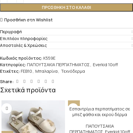
ΠΡΟΣΘΉΚΗ ΣΤΟ ΚΑΛΆΘΙ
Προσθήκη στη Wishlist
Περιγραφή
Επιπλέον πληροφορίες
Αποστολές & Χρεώσεις
Κωδικός προϊόντος:
K559E
Κατηγορίες:
ΠΑΠΟΥΤΣΑΚΙΑ ΠΕΡΠΑΤΗΜΑΤΟΣ
,
Everkid 10off
Ετικέτες:
FEB10
,
Μπαλαρίνα
,
Τεχνόδερμα
Share:
Σχετικά προϊόντα
Εσπαντρίγια περπατήματος σε
μπεζ ψάθα και εκρού δέρμα
ΠΑΠΟΥΤΣΑΚΙΑ
ΠΕΡΠΑΤΗΜΑΤΟΣ
,
Everkid 10off