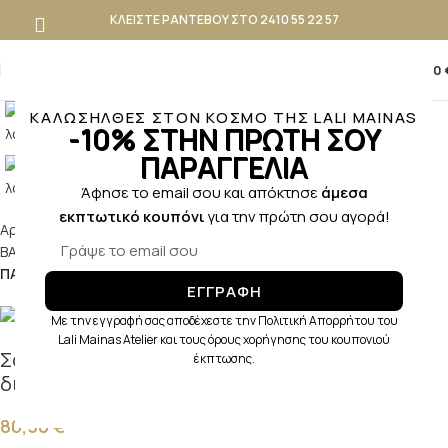
ΚΛΕΙΣΤΕ ΡΑΝΤΕΒΟΥ ΣΤΟ 2410 55 22 57
0
0,00
ΚΑΛΩΣΗΛΘΕΣ ΣΤΟΝ ΚΟΣΜΟ ΤΗΣ LALI MAINAS
-10% ΣΤΗΝ ΠΡΩΤΗ ΣΟΥ
ΠΑΡΑΓΓΕΛΙΑ
Κλικ για μεγέθυνση
Άφησε το email σου και απόκτησε
άμεσα
εκπτωτικό κουπόνι
για την πρώτη σου αγορά!
Αρχική σελίδα
ΒΑΠΤΙΣΗ
ΚΟΡΙΤΣΙ
ΒΑΠΤΙΣΤΙΚΑ ΠΑΠΟΥΤΣΑΚΙΑ ΚΟΡΙΤΣΙ
ΠΑΠΟΥΤΣΑΚΙΑ ΠΕΡΠΑΤΗΜΑΤΟΣ
ΕΓΓΡΑΦΗ
Με την εγγραφή σας αποδέχεστε την Πολιτική Απορρήτου του
Lali Mainas Atelier και τους όρους χορήγησης του κουπονιού
Σανδάλι περπατήματος σε χρυσό δέρμα
έκπτωσης.
διακοσμημένο με λουλούδι και φτερά
80,50
€