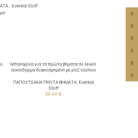
ΜΑΤΑ
,
Everkid 10off
μα
Face
X
Insta
YouT
Pinte
ού
Μπαλαρίνα για τα πρώτα βήματα σε λευκό
τεχνόδερμα διακοσμημένη με ροζ τούλινο
TikTo
λουλούδι και φτερό
ΠΑΠΟΥΤΣΑΚΙΑ ΠΡΩΤΑ ΒΗΜΑΤΑ
,
Everkid
10off
50,40
€
Μπαλαρίνα για 
τεχνόδερμα 
φιόγκο,
ΠΑΠΟΥΤΣΑΚΙΑ