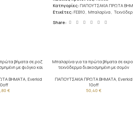
Κατηγορίες:
ΠΑΠΟΥΤΣΑΚΙΑ ΠΡΩΤΑ ΒΗ
Ετικέτες:
FEB10
,
Μπαλαρίνα
,
Τεχνόδερ
Share:
 πρώτα βήματα σε ροζ
Μπαλαρίνα για τα πρώτα βήματα σε εκρ
μημένη με φιόγκο και
τεχνόδερμα διακοσμημένη με σομόν
τερά
τούλινο λουλούδι και φτερό
ΩΤΑ ΒΗΜΑΤΑ
,
Everkid
ΠΑΠΟΥΤΣΑΚΙΑ ΠΡΩΤΑ ΒΗΜΑΤΑ
,
Everkid
10off
10off
1,80
€
50,40
€