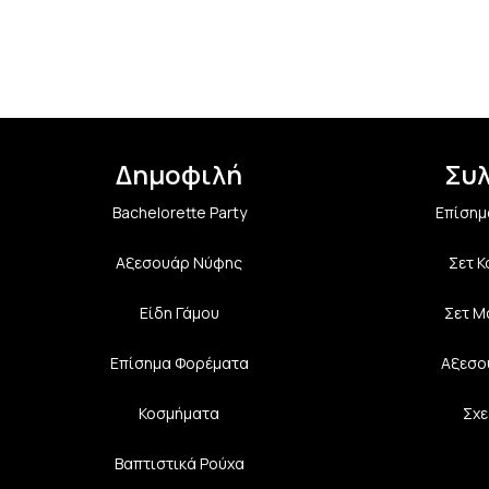
Δημοφιλή
Συ
Bachelorette Party
Επίσημ
Αξεσουάρ Νύφης
Σετ 
Είδη Γάμου
Σετ Μ
Επίσημα Φορέματα
Αξεσο
Κοσμήματα
Σχε
Βαπτιστικά Ρούχα