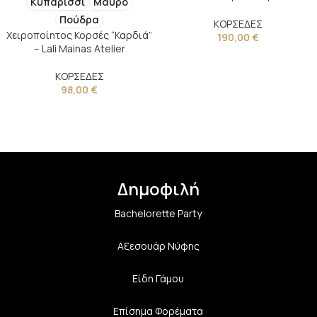
Κυπαρισσί
Μαύρο
Δημιουργία Lali Mainas Atelier
Πούδρα
ΚΟΡΣΕΔΕΣ
Χειροποίητος Κορσές “Καρδιά”
190,00
€
– Lali Mainas Atelier
ΚΟΡΣΕΔΕΣ
98,00
€
Δημοφιλή
Bachelorette Party
Αξεσουάρ Νύφης
Είδη Γάμου
Επίσημα Φορέματα