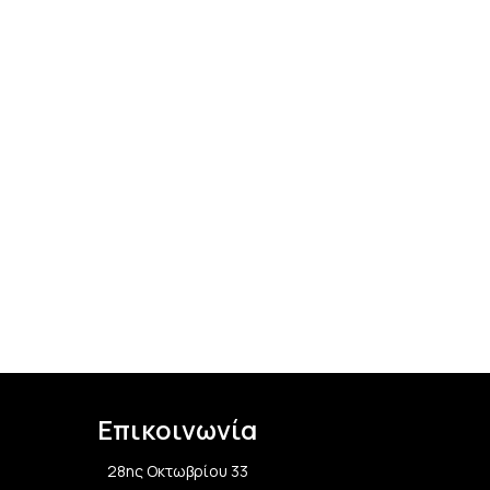
Κουτί βάπτι
ΚΟΥΤΙΑ &
Επικοινωνία
28ης Οκτωβρίου 33