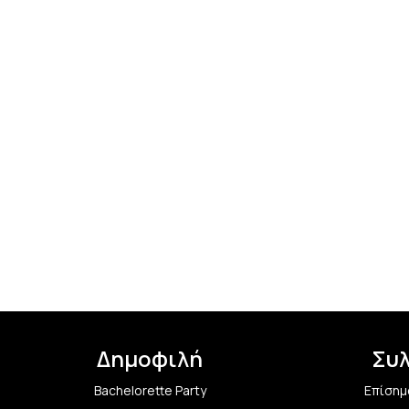
Δημοφιλή
Συ
Bachelorette Party
Επίσημ