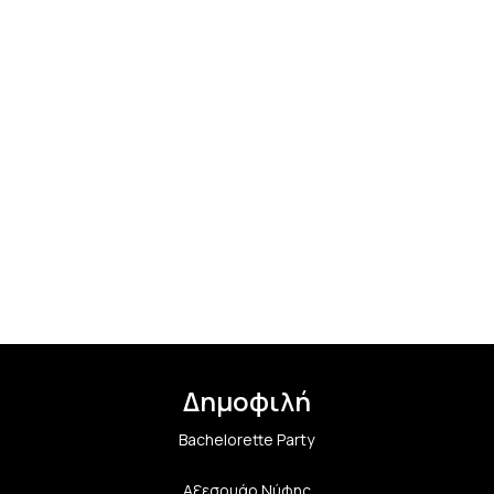
Δημοφιλή
Bachelorette Party
Αξεσουάρ Νύφης