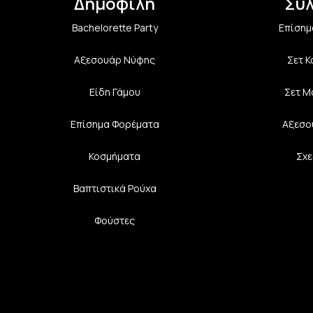
Δημοφιλή
Συ
Bachelorette Party
Επίσημ
Αξεσουάρ Νύφης
Σετ 
Είδη Γάμου
Σετ Μ
Επίσημα Φορέματα
Αξεσο
Κοσμήματα
Σχε
Βαπτιστικά Ρούχα
Φούστες