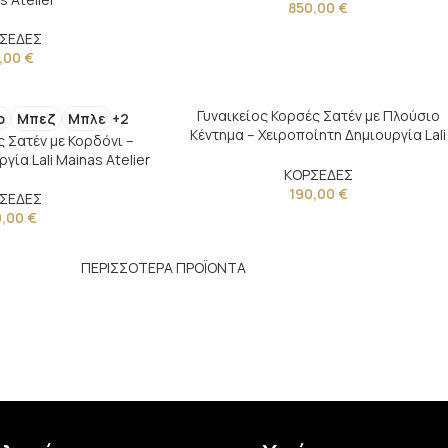
850,00
€
ΣΕΔΕΣ
,00
€
Γυναικείος Κορσές Σατέν με Πλούσιο
ο
Μπεζ
Μπλε
+2
Κέντημα – Χειροποίητη Δημιουργία Lali
ς Σατέν με Κορδόνι –
Mainas Atelier
γία Lali Mainas Atelier
ΚΟΡΣΕΔΕΣ
190,00
€
ΣΕΔΕΣ
0,00
€
ΠΕΡΙΣΣΟΤΕΡΑ ΠΡΟΪΟΝΤΑ