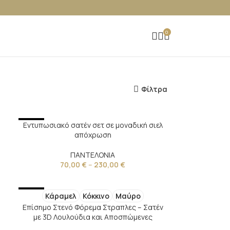
0
Φίλτρα
NEW
Εντυπωσιακό σατέν σετ σε μοναδική σιελ
απόχρωση
ΠΑΝΤΕΛΟΝΙΑ
70,00
€
–
230,00
€
NEW
Κάραμελ
Κόκκινο
Μαύρο
Επίσημο Στενό Φόρεμα Στραπλες – Σατέν
με 3D Λουλούδια και Αποσπώμενες
Τιράντες