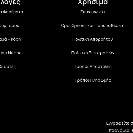
λλογές
Χρήσιμα
α Φορέματα
Επικοινωνία
Κουμπάρου
Όροι Χρήσης και Προϋποθέσεις
αμά – Κόρη
Πολιτική Aπορρήτου
υάρ Νύφης
Πολιτική Επιστροφών
διαστές
Τρόποι Αποστολής
Τρόποι Πληρωμής
Εγγραφείτε 
προνόμια, 