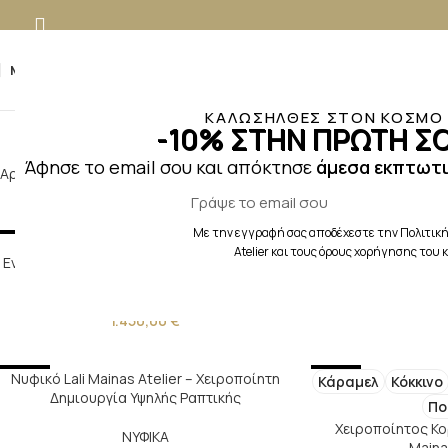
MENU
ΚΑΛΩΣΗΛΘΕΣ ΣΤΟΝ ΚΟΣΜΟ Τ
-10% ΣΤΗΝ ΠΡΩΤΗ ΣΟ
Άφησε το email σου και απόκτησε
άμεσα εκπτωτι
Αρχική σελίδα
Προϊόν Μέγεθος
M
Με την εγγραφή σας αποδέχεστε την Πολιτική
NEW
NEW
Νυφικό Σατέν με Ανοιχτή Πλάτη &
Σατέν Φόρ
Atelier και τους όρους χορήγησης του
Εντυπωσιακό Ντεκολτέ – Lali Mainas Atelier
ΕΠΙΣΗΜΑ
ΝΥΦΙΚΑ
19
1.450,00
€
NEW
NEW
Νυφικό Lali Mainas Atelier – Χειροποίητη
Κάραμελ
Κόκκινο
Δημιουργία Υψηλής Ραπτικής
Πο
Χειροποίητος Κορ
ΝΥΦΙΚΑ
Maina