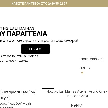
ΚΛΕΙΣΤΕ ΡΑΝΤΕΒΟΥ ΣΤΟ 2410 55 22 57
ΗΣ LALI MAINAS
M
Υ ΠΑΡΑΓΓΕΛΙΑ
κό κουπόνι
για την πρώτη σου αγορά!
ΕΓΓΡΑΦΗ
 Απορρήτου του Lali Mainas
NEW
εμα με Φτερά
Νυφική Ρόμπα – Modern Bridal Set
 κουπονιού έκπτωσης.
 ΦΟΡΕΜΑΤΑ
ΝΥΦΙΚΕΣ ΡΟΜΠΕΣ
8,00
€
180,00
€
NEW
Νυφικό Lali Mainas Atelier. Λευκό One-
Κυπαρισσί
Μαύρο
Shoulder Maxi
ύδρα
σές “Καρδιά” – Lali
ΝΥΦΙΚΑ
s Atelier