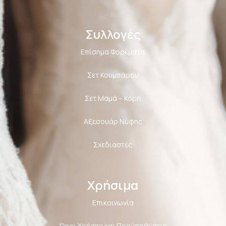
Συλλογές
Επίσημα Φορέματα
Σετ Κουμπάρου
Σετ Μαμά – Κόρη
Αξεσουάρ Νύφης
Σχεδιαστές
Χρήσιμα
Επικοινωνία
Όροι Χρήσης και Προϋποθέσεις