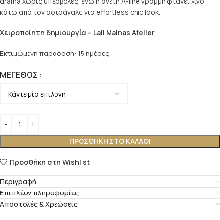
drama χωρίς υπερβολές, ενώ η άνετη Α-line γραμμή φτάνει λίγο
κάτω από τον αστράγαλο για effortless chic look.
Χειροποίητη δημιουργία – Lali Mainas Atelier
Εκτιμώμενη παράδοση: 15 ημέρες
ΜΈΓΕΘΟΣ
ΠΡΟΣΘΉΚΗ ΣΤΟ ΚΑΛΆΘΙ
Προσθήκη στη Wishlist
Περιγραφή
Επιπλέον πληροφορίες
Αποστολές & Χρεώσεις