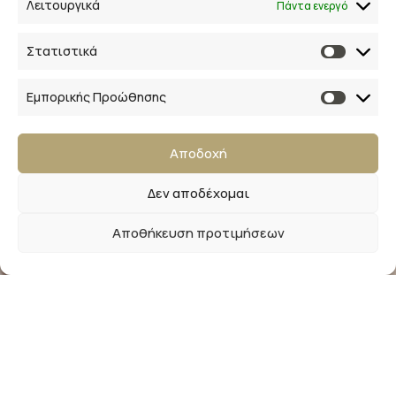
Λειτουργικά
Πάντα ενεργό
Αρ. ΓΕΜΗ 154041940000
Στατιστικά
Ακολουθήστε μας
Εμπορικής Προώθησης
Αποδοχή
Δεν αποδέχομαι
Αποθήκευση προτιμήσεων
Newsletter
Εγγραφείτε στο newsletter μας και απολαύστε