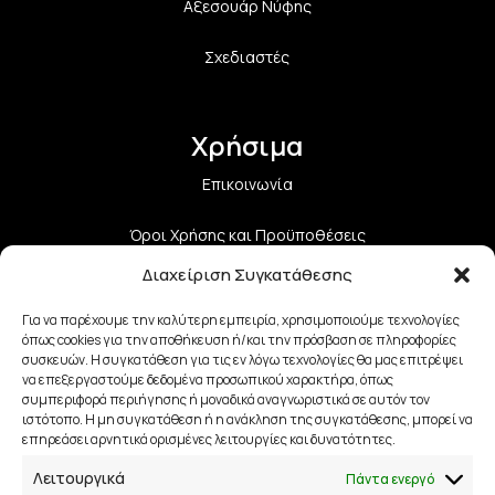
Αξεσουάρ Νύφης
Σχεδιαστές
Χρήσιμα
Επικοινωνία
Όροι Χρήσης και Προϋποθέσεις
Διαχείριση Συγκατάθεσης
Πολιτική Aπορρήτου
Για να παρέχουμε την καλύτερη εμπειρία, χρησιμοποιούμε τεχνολογίες
Πολιτική Επιστροφών
όπως cookies για την αποθήκευση ή/και την πρόσβαση σε πληροφορίες
συσκευών. Η συγκατάθεση για τις εν λόγω τεχνολογίες θα μας επιτρέψει
να επεξεργαστούμε δεδομένα προσωπικού χαρακτήρα, όπως
Τρόποι Αποστολής
συμπεριφορά περιήγησης ή μοναδικά αναγνωριστικά σε αυτόν τον
ιστότοπο. Η μη συγκατάθεση ή η ανάκληση της συγκατάθεσης, μπορεί να
Τρόποι Πληρωμής
επηρεάσει αρνητικά ορισμένες λειτουργίες και δυνατότητες.
Λειτουργικά
Πάντα ενεργό