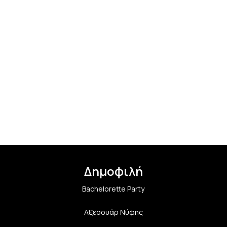
Δημοφιλή
Bachelorette Party
Αξεσουάρ Νύφης