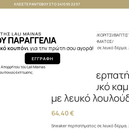
ΚΛΕΙΣΤΕ ΡΑΝΤΕΒΟΥ ΣΤΟ 2410 55 22 57
ΗΣ LALI MAINAS
Αρχική σελίδα
ΒΑΠΤΙΣΗ
ΚΟΡΙΤΣΙ
ΒΑΠΤΙΣ
Υ ΠΑΡΑΓΓΕΛΙΑ
ΠΑΠΟΥΤΣΑΚΙΑ ΠΕΡΠΑΤΗΜΑΤΟΣ
κό κουπόνι
για την πρώτη σου αγορά!
Sneaker περπατήματος σε λευκό δέρμα, 
ΕΓΓΡΑΦΗ
 Απορρήτου του Lali Mainas
Sneaker περπατή
 κουπονιού έκπτωσης.
δέρμα, λευκό κα
με λευκό λουλού
64,40
€
Sneaker περπατήματος σε λευκό δέρμα, 