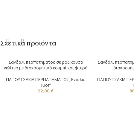
Σχετικά προϊόντα
Σανδάλι περπατήματος σε ροζ χρυσό
Σανδάλι περπατήμ
γκλίτερ με διακοσμητικό κουμπί και φτερά
διακοσμημ
ΠΑΠΟΥΤΣΑΚΙΑ ΠΕΡΠΑΤΗΜΑΤΟΣ
,
Everkid
ΠΑΠΟΥΤΣΑΚΙΑ Π
10off
92,00
€
8