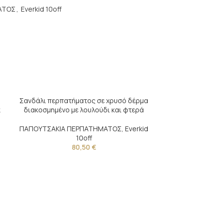
ΑΤΟΣ
,
Everkid 10off
Σανδάλι περπατήματος σε χρυσό δέρμα
k
διακοσμημένο με λουλούδι και φτερά
ΠΑΠΟΥΤΣΑΚΙΑ ΠΕΡΠΑΤΗΜΑΤΟΣ
,
Everkid
d
10off
80,50
€
Σανδάλι περπα
διακοσμημένο μ
ΠΑΠΟΥΤΣΑΚΙΑ