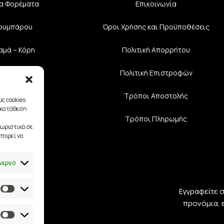
α Φορέματα
Επικοινωνία
Κουμπάρου
Όροι Χρήσης και Προϋποθέσεις
αμά – Κόρη
Πολιτική Aπορρήτου
υάρ Νύφης
Πολιτική Επιστροφών
διαστές
Τρόποι Αποστολής
ς cookies
γκατάθεση
Τρόποι Πληρωμής
ωριστικά σε
πορεί να
νεργό
Εγγραφείτε 
προνόμια, 