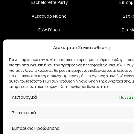
Bachelorette Party
Επίσημ
Αξεσουάρ Νύφης
Σετ 
Είδη Γάμου
Σετ Μ
Επίσημα Φορέματα
Αξεσο
Διαχείριση Συγκατάθεσης
Κοσμήματα
Σχε
Για να παρέχουμε την καλύτερη εμπειρία, χρησιμοποιούμε τεχνολογίες όπω
για την αποθήκευση ή/και την πρόσβαση σε πληροφορίες συσκευών. Η συ
για τις εν λόγω τεχνολογίες θα μας επιτρέψει να επεξεργαστούμε δεδομένα
Βαπτιστικά Ρούχα
προσωπικού χαρακτήρα, όπως συμπεριφορά περιήγησης ή μοναδικά αναγν
αυτόν τον ιστότοπο. Η μη συγκατάθεση ή η ανάκληση της συγκατάθεσης, μ
Φούστες
επηρεάσει αρνητικά ορισμένες λειτουργίες και δυνατότητες.
Λειτουργικά
Πάντα ε
Στατιστικά
Εμπορικής Προώθησης