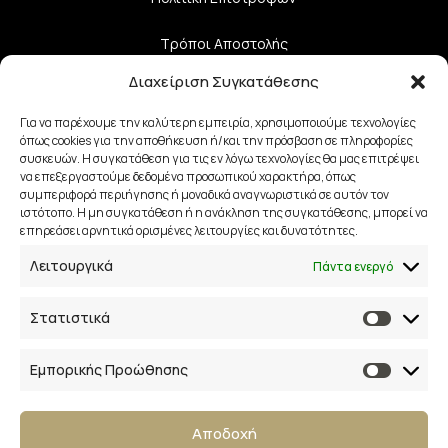
Τρόποι Αποστολής
Διαχείριση Συγκατάθεσης
Τρόποι Πληρωμής
Για να παρέχουμε την καλύτερη εμπειρία, χρησιμοποιούμε τεχνολογίες
όπως cookies για την αποθήκευση ή/και την πρόσβαση σε πληροφορίες
συσκευών. Η συγκατάθεση για τις εν λόγω τεχνολογίες θα μας επιτρέψει
Επικοινωνία
να επεξεργαστούμε δεδομένα προσωπικού χαρακτήρα, όπως
συμπεριφορά περιήγησης ή μοναδικά αναγνωριστικά σε αυτόν τον
28ης Οκτωβρίου 33
ιστότοπο. Η μη συγκατάθεση ή η ανάκληση της συγκατάθεσης, μπορεί να
επηρεάσει αρνητικά ορισμένες λειτουργίες και δυνατότητες.
41223, Λάρισα
Λειτουργικά
Πάντα ενεργό
info@lalimainas.gr
Στατιστικά
(+30) 2410 55 22 57
Εμπορικής Προώθησης
Αρ. ΓΕΜΗ 154041940000
Ακολουθήστε μας
Αποδοχή