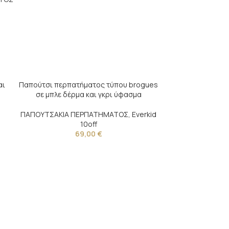
αι
Παπούτσι περπατήματος τύπου brogues
σε μπλε δέρμα και γκρι ύφασμα
d
ΠΑΠΟΥΤΣΑΚΙΑ ΠΕΡΠΑΤΗΜΑΤΟΣ
,
Everkid
10off
69,00
€
Εσπαντρίγια πε
και μπ
ΠΑΠΟΥΤΣΑΚΙΑ