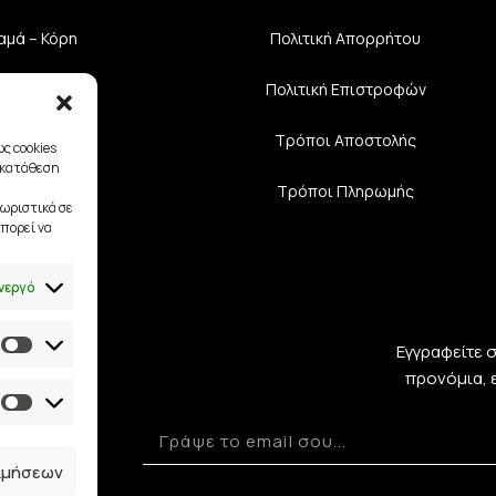
αμά – Κόρη
Πολιτική Aπορρήτου
υάρ Νύφης
Πολιτική Επιστροφών
διαστές
Τρόποι Αποστολής
ς cookies
γκατάθεση
Τρόποι Πληρωμής
ωριστικά σε
πορεί να
νεργό
Εγγραφείτε 
προνόμια, 
ιμήσεων