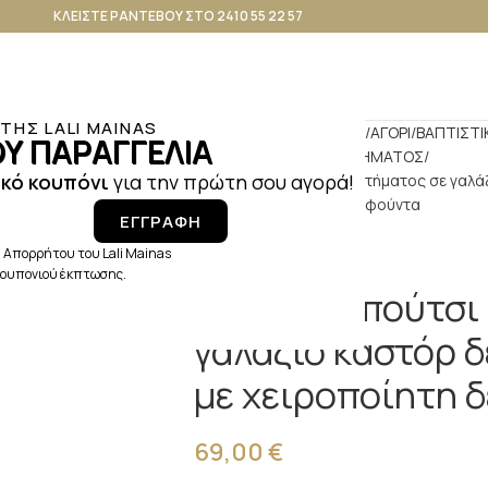
ΚΛΕΙΣΤΕ ΡΑΝΤΕΒΟΥ ΣΤΟ 2410 55 22 57
ΗΣ LALI MAINAS
Αρχική σελίδα
ΒΑΠΤΙΣΗ
ΑΓΟΡΙ
ΒΑΠΤΙΣΤΙ
Υ ΠΑΡΑΓΓΕΛΙΑ
ΠΑΠΟΥΤΣΑΚΙΑ ΠΕΡΠΑΤΗΜΑΤΟΣ
κό κουπόνι
για την πρώτη σου αγορά!
Slip on παπούτσι περπατήματος σε γαλά
χειροποίητη δερμάτινη φούντα
ΕΓΓΡΑΦΗ
 Απορρήτου του Lali Mainas
 κουπονιού έκπτωσης.
Slip on παπούτσ
γαλάζιο καστόρ 
με χειροποίητη 
69,00
€