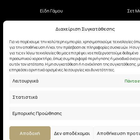
Είδη Γάμου
Σετ Μ
Επίσημα Φορέματα
Αξεσο
Διαχείριση Συγκατάθεσης
Κοσμήματα
Σχε
Για να παρέχουμε την καλύτερη εμπειρία, χρησιμοποιούμε τεχνολογίες όπω
για την αποθήκευση ή/και την πρόσβαση σε πληροφορίες συσκευών. Η συ
για τις εν λόγω τεχνολογίες θα μας επιτρέψει να επεξεργαστούμε δεδομένα
Βαπτιστικά Ρούχα
προσωπικού χαρακτήρα, όπως συμπεριφορά περιήγησης ή μοναδικά αναγν
αυτόν τον ιστότοπο. Η μη συγκατάθεση ή η ανάκληση της συγκατάθεσης, μ
Φούστες
επηρεάσει αρνητικά ορισμένες λειτουργίες και δυνατότητες.
Λειτουργικά
Πάντα ε
Στατιστικά
Εμπορικής Προώθησης
Αποδοχή
Δεν αποδέχομαι
Αποθήκευση προτ