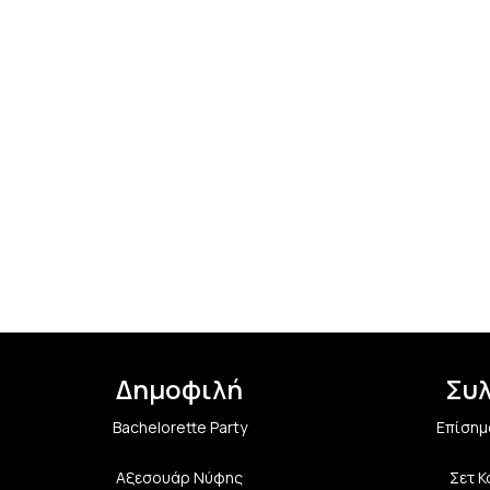
Δημοφιλή
Συ
Bachelorette Party
Επίσημ
Αξεσουάρ Νύφης
Σετ 