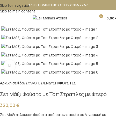
Skip to navigation
ΚΛΕΙΣΤΕ ΡΑΝΤΕΒΟΥ ΣΤΟ 2410 55 22 57
Skip to main content
0
0,00
Κλικ για μεγέθυνση
Αρχική σελίδα
ΣΥΛΛΟΓΕΣ
ΕΝΔΥΣΗ
ΦΟΥΣΤΕΣ
Σετ Μάξι Φούστα με Τοπ Στραπλες με Φτερό
320,00
€
Σετ Μάξι ψιλόμεση φούστα από σατέν ρασμίρ σε Α-γραμμή με