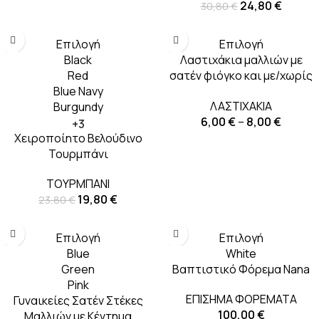
24,80
€
30,80
€
-17%
Επιλογή
Επιλογή
Black
Λαστιχάκια μαλλιών με
Red
σατέν φιόγκο και με/χωρίς
Blue Navy
πέρλες
ΛΑΣΤΙΧΑΚΙΑ
Burgundy
6,00
€
–
8,00
€
+3
Χειροποίητο Βελούδινο
Τουρμπάνι
ΤΟΥΡΜΠΑΝΙ
19,80
€
23,80
€
Επιλογή
Επιλογή
Blue
White
Green
Βαπτιστικό Φόρεμα Nana
Pink
ΕΠΙΣΗΜΑ ΦΟΡΕΜΑΤΑ
Γυναικείες Σατέν Στέκες
100,00
€
Μαλλιών με Κέντημα