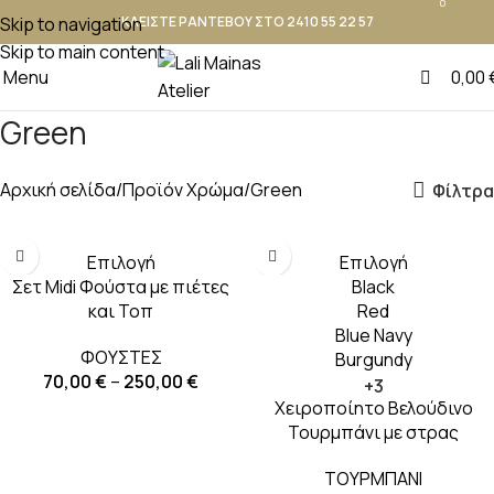
0
Skip to navigation
ΚΛΕΙΣΤΕ ΡΑΝΤΕΒΟΥ ΣΤΟ 2410 55 22 57
Skip to main content
Menu
0,00
Green
Αρχική σελίδα
Προϊόν Χρώμα
Green
Φίλτρα
-19%
Επιλογή
Επιλογή
Σετ Midi Φούστα με πιέτες
Black
και Τοπ
Red
Blue Navy
ΦΟΥΣΤΕΣ
Burgundy
70,00
€
–
250,00
€
+3
Χειροποίητο Βελούδινο
Τουρμπάνι με στρας
ΤΟΥΡΜΠΑΝΙ