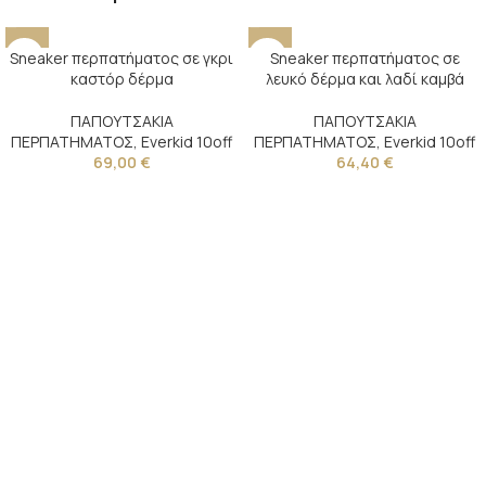
Sneaker περπατήματος σε γκρι
Sneaker περπατήματος σε
καστόρ δέρμα
λευκό δέρμα και λαδί καμβά
ΠΑΠΟΥΤΣΑΚΙΑ
ΠΑΠΟΥΤΣΑΚΙΑ
ΠΕΡΠΑΤΗΜΑΤΟΣ
,
Everkid 10off
ΠΕΡΠΑΤΗΜΑΤΟΣ
,
Everkid 10off
69,00
€
64,40
€