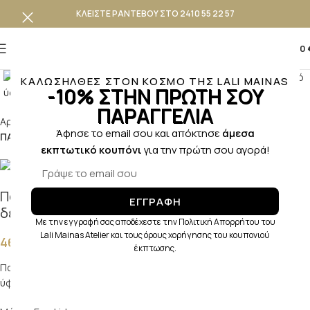
ΚΛΕΙΣΤΕ ΡΑΝΤΕΒΟΥ ΣΤΟ 2410 55 22 57
0
0,00
Κλικ για μεγέθυνση
ΚΑΛΩΣΗΛΘΕΣ ΣΤΟΝ ΚΟΣΜΟ ΤΗΣ LALI MAINAS
-10% ΣΤΗΝ ΠΡΩΤΗ ΣΟΥ
ΠΑΡΑΓΓΕΛΙΑ
Αρχική σελίδα
ΒΑΠΤΙΣΗ
ΑΓΟΡΙ
ΒΑΠΤΙΣΤΙΚΑ ΠΑΠΟΥΤΣAKIA ΑΓΟΡΙ
Άφησε το email σου και απόκτησε
άμεσα
ΠΑΠΟΥΤΣΑΚΙΑ ΑΓΚΑΛΙΑΣ
εκπτωτικό κουπόνι
για την πρώτη σου αγορά!
Παπουτσάκι αγκαλιάς sneaker σε λαδί καστόρ
ΕΓΓΡΑΦΗ
δέρμα και λευκό ύφασμα
Με την εγγραφή σας αποδέχεστε την Πολιτική Απορρήτου του
Lali Mainas Atelier και τους όρους χορήγησης του κουπονιού
46,00
€
έκπτωσης.
Παπουτσάκι αγκαλιάς sneaker σε λαδί καστόρ δέρμα και λευκό
ύφασμα. Νούμερα 16-19.