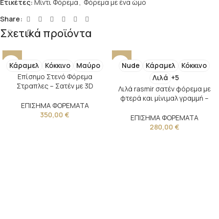
Ετικέτες:
Μίντι Φόρεμα
,
Φόρεμα με ένα ώμο
Share:
Σχετικά προϊόντα
Κάραμελ
Κόκκινο
Μαύρο
Nude
Κάραμελ
Κόκκινο
Επίσημο Στενό Φόρεμα
Λιλά
+5
Στραπλες – Σατέν με 3D
Λιλά rasmir σατέν φόρεμα με
Λουλούδια και Αποσπώμενες
φτερά και μίνιμαλ γραμμή –
Τιράντες
ΕΠΙΣΗΜΑ ΦΟΡΕΜΑΤΑ
Statement Look
350,00
€
ΕΠΙΣΗΜΑ ΦΟΡΕΜΑΤΑ
280,00
€