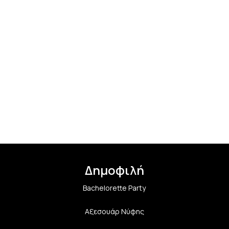
Δημοφιλή
Bachelorette Party
Αξεσουάρ Νύφης