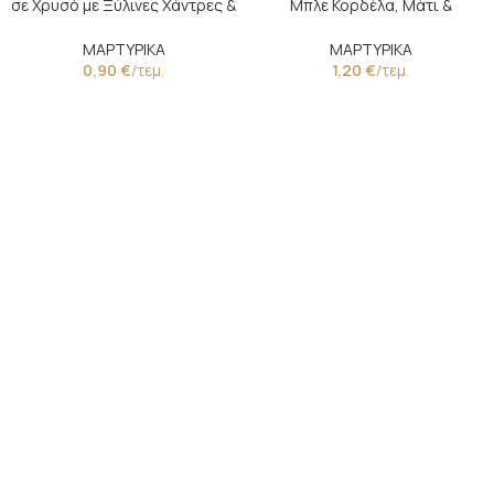
σε Χρυσό με Ξύλινες Χάντρες &
Μπλε Κορδέλα, Μάτι &
Λευκό Σταυρό
Κωνσταντινάτο
ΜΑΡΤΥΡΙΚΑ
ΜΑΡΤΥΡΙΚΑ
0,90
€
/τεμ.
1,20
€
/τεμ.