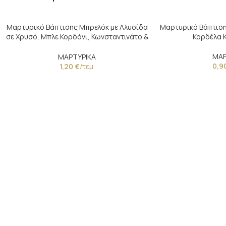
Μαρτυρικό Βάπτισης Μπρελόκ με Αλυσίδα
Μαρτυρικό Βάπτιση
σε Χρυσό, Μπλε Κορδόνι, Κωνσταντινάτο &
Κορδέλα 
Μάτι
ΜΑΡ
ΜΑΡΤΥΡΙΚΑ
0,9
1,20
€
/τεμ.