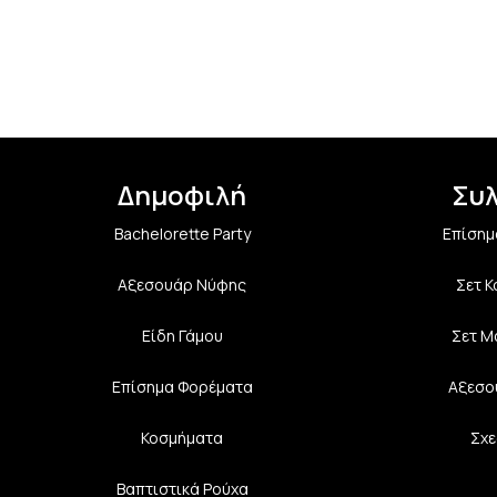
Δημοφιλή
Συ
Bachelorette Party
Επίσημ
Αξεσουάρ Νύφης
Σετ 
Είδη Γάμου
Σετ Μ
Επίσημα Φορέματα
Αξεσο
Κοσμήματα
Σχε
Βαπτιστικά Ρούχα