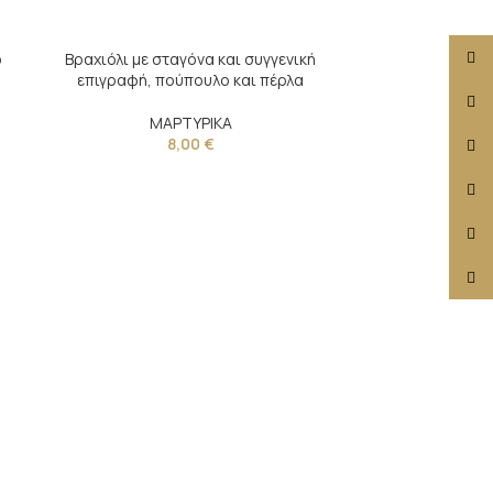
Face
ό
Βραχιόλι με σταγόνα και συγγενική
επιγραφή, πούπουλο και πέρλα
X
ΜΑΡΤΥΡΙΚΑ
8,00
€
Insta
YouT
Pinte
TikTo
Βραχιόλι μ