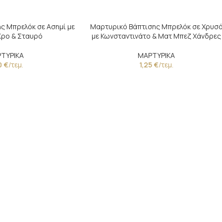
ς Μπρελόκ σε Ασημί με
Μαρτυρικό Βάπτισης Μπρελόκ σε Χρυσ
Κρο & Σταυρό
με Κωνσταντινάτο & Ματ Μπεζ Χάνδρες
ΤΥΡΙΚΑ
ΜΑΡΤΥΡΙΚΑ
0
€
/τεμ.
1,25
€
/τεμ.