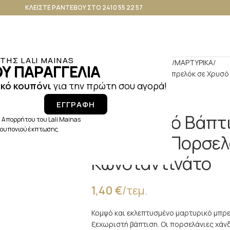
ΚΛΕΙΣΤΕ ΡΑΝΤΕΒΟΥ ΣΤΟ 2410 55 22 57
ΗΣ LALI MAINAS
Αρχική σελίδα
ΒΑΠΤΙΣΗ
ΜΑΡΤΥΡΙΚΑ
Υ ΠΑΡΑΓΓΕΛΙΑ
Μαρτυρικό Βάπτισης Μπρελόκ σε Χρυσό 
κό κουπόνι
για την πρώτη σου αγορά!
ΕΓΓΡΑΦΗ
Μαρτυρικό Βάπτ
 Απορρήτου του Lali Mainas
 κουπονιού έκπτωσης.
Χρυσό με Πορσελ
Κωνσταντινάτο
1,40
€
/τεμ.
Κομψό και εκλεπτυσμένο μαρτυρικό μπρε
ξεχωριστή βάπτιση. Οι πορσελάνιες χάν