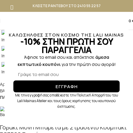
ΚΛΕΙΣΤΕ ΡΑΝΤΕΒΟΥ ΣΤΟ 2410 55 22 57
0
0,00
ΚΑΛΩΣΗΛΘΕΣ ΣΤΟΝ ΚΟΣΜΟ ΤΗΣ LALI MAINAS
-10% ΣΤΗΝ ΠΡΩΤΗ ΣΟΥ
ΠΑΡΑΓΓΕΛΙΑ
Άφησε το email σου και απόκτησε
άμεσα
εκπτωτικό κουπόνι
για την πρώτη σου αγορά!
Κλικ για μεγέθυνση
Αρχική σελίδα
ΒΑΠΤΙΣΗ
ΚΟΡΙΤΣΙ
ΕΓΓΡΑΦΗ
ΒΑΠΤΙΣΤΙΚΑ ΠΑΠΟΥΤΣΑΚΙΑ ΚΟΡΙΤΣΙ
Με την εγγραφή σας αποδέχεστε την Πολιτική Απορρήτου του
ΠΑΠΟΥΤΣΑΚΙΑ ΠΕΡΠΑΤΗΜΑΤΟΣ
Lali Mainas Atelier και τους όρους χορήγησης του κουπονιού
έκπτωσης.
Γοβάκι Μονή Μπαρέτα με Στρασένιο Κουμπάκι