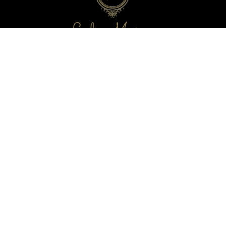
Newsletter
Εγγραφείτε στο newsletter μας και απολαύστε
μοναδικά προνόμια, εκπτώσεις και πολλά δώρα!
Μην χάσετε την ευκαιρία!
LaliMainas
2025
Designed & Developed by
The Blackboard
.