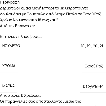
Περιγραφή
Δερμάτινο Γοβακι Μονή Μπαρέτα με Χειροποίητο
Λουλουδάκι με Πούπουλα από Δέρμα Πέρλα σε Εκρού Ροζ
Χρώμα Νούμερα από 18 έως και 21.
Από την Babywalker.
Επιπλέον πληροφορίες
ΝΟΎΜΕΡΟ
18
,
19
,
20
,
21
ΧΡΏΜΑ
Εκρού Ροζ
ΜΆΡΚΑ
Babywalker
Αποστολές & Χρεώσεις
Οι παραγγελίες σας αποστέλλονται μέσω της