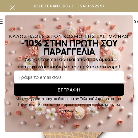
ΚΛΕΙΣΤΕ ΡΑΝΤΕΒΟΥ ΣΤΟ 2410 55 22 57
0
0,00
ΚΑΛΩΣΗΛΘΕΣ ΣΤΟΝ ΚΟΣΜΟ ΤΗΣ LALI MAINAS
-10% ΣΤΗΝ ΠΡΩΤΗ ΣΟΥ
ΠΑΡΑΓΓΕΛΙΑ
Άφησε το email σου και απόκτησε
άμεσα
εκπτωτικό κουπόνι
για την πρώτη σου αγορά!
ΕΓΓΡΑΦΗ
Με την εγγραφή σας αποδέχεστε την Πολιτική Απορρήτου του
Lali Mainas Atelier και τους όρους χορήγησης του κουπονιού
έκπτωσης.