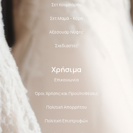
Σετ Κουμπάρου
Σετ Μαμά – Κόρη
Αξεσουάρ Νύφης
Σχεδιαστές
Χρήσιμα
Επικοινωνία
Όροι Χρήσης και Προϋποθέσεις
Πολιτική Aπορρήτου
Πολιτική Επιστροφών