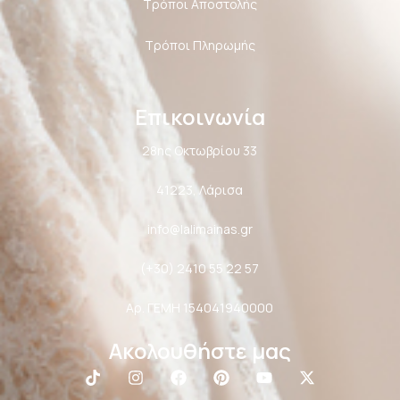
Τρόποι Αποστολής
Τρόποι Πληρωμής
Επικοινωνία
28ης Οκτωβρίου 33
41223, Λάρισα
info@lalimainas.gr
(+30) 2410 55 22 57
Αρ. ΓΕΜΗ 154041940000
Ακολουθήστε μας