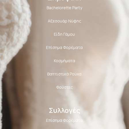
Bachelorette Party
Αξεσουάρ Νύφης
Είδη Γάμου
Επίσημα Φορέματα
Κοσμήματα
Βαπτιστικά Ρούχα
Φούστες
Συλλογές
Επίσημα Φορέματα