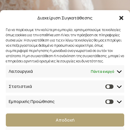
Διαχείριση Συγκατάθεσης
Για να παρέχουμε την καλύτερη εμπειρία, χρησιμοποιούμε τεχνολογίες
όπως cookies για την αποθήκευση ή/και την πρόσβαση σε πληροφορίες
συσκευών. Η συγκατάθεση για τις εν λόγω τεχνολογίες θα μας επιτρέψει
να επεξεργαστούμε δεδομένα προσωπικού χαρακτήρα, όπως
συμπεριφορά περιήγησης ή μοναδικά αναγνωριστικά σε αυτόν τον
ιστότοπο. Η μη συγκατάθεση ή η ανάκληση της συγκατάθεσης, μπορεί να
επηρεάσει αρνητικά ορισμένες λειτουργίες και δυνατότητες.
Λειτουργικά
Πάντα ενεργό
Newsletter
Στατιστικά
Εγγραφείτε στο newsletter μας και απολαύστε
μοναδικά προνόμια, εκπτώσεις και πολλά δώρα!
Μην χάσετε την ευκαιρία!
Εμπορικής Προώθησης
Αποδοχή