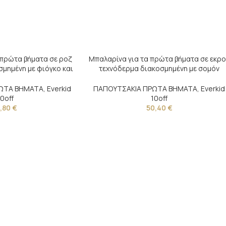
 πρώτα βήματα σε ροζ
Μπαλαρίνα για τα πρώτα βήματα σε εκρ
μημένη με φιόγκο και
τεχνόδερμα διακοσμημένη με σομόν
τερά
τούλινο λουλούδι και φτερό
ΩΤΑ ΒΗΜΑΤΑ
,
Everkid
ΠΑΠΟΥΤΣΑΚΙΑ ΠΡΩΤΑ ΒΗΜΑΤΑ
,
Everkid
10off
10off
1,80
€
50,40
€