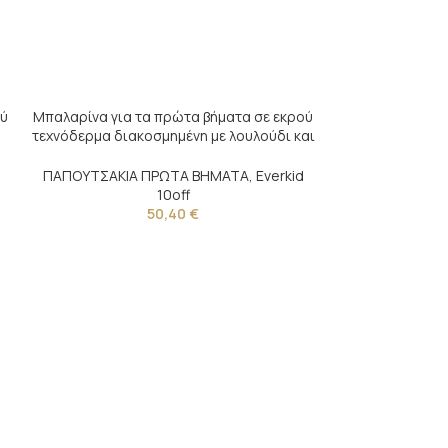
ού
Μπαλαρίνα για τα πρώτα βήματα σε εκρού
τεχνόδερμα διακοσμημένη με λουλούδι και
φτερό σε λευκό
ΠΑΠΟΥΤΣΑΚΙΑ ΠΡΩΤΑ ΒΗΜΑΤΑ
,
Everkid
10off
50,40
€
Μπαλαρίνα για 
τεχνόδερμα 
φιόγκο,
ΠΑΠΟΥΤΣΑΚΙΑ