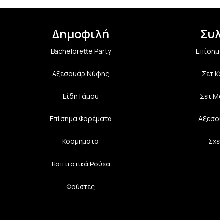
Δημοφιλή
Συ
Bachelorette Party
Επίσημ
Αξεσουάρ Νύφης
Σετ 
Είδη Γάμου
Σετ Μ
Επίσημα Φορέματα
Αξεσο
Κοσμήματα
Σχε
Βαπτιστικά Ρούχα
Φούστες