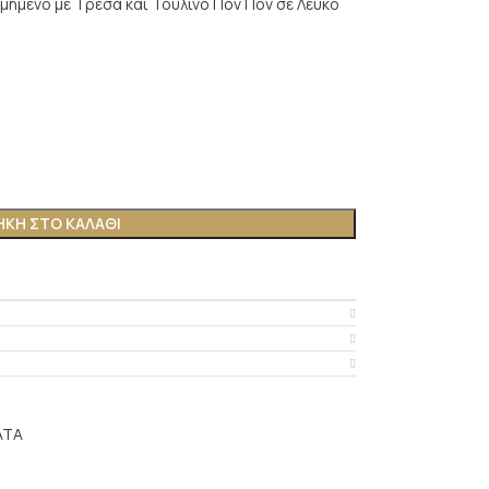
ημένο με Τρέσα και Τούλινο Πον Πον σε Λευκό
ΚΗ ΣΤΟ ΚΑΛΆΘΙ
ΑΤΑ