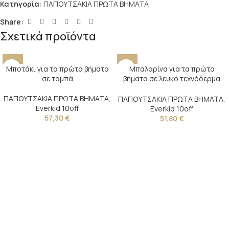
Κατηγορία:
ΠΑΠΟΥΤΣΑΚΙΑ ΠΡΩΤΑ ΒΗΜΑΤΑ
Share:
Σχετικά προϊόντα
Μποτάκι για τα πρώτα βήματα
Μπαλαρίνα για τα πρώτα
σε ταμπά
βήματα σε λευκό τεχνόδερμα
διακοσμημένη με τούλι, φτερά
και τρέσα
ΠΑΠΟΥΤΣΑΚΙΑ ΠΡΩΤΑ ΒΗΜΑΤΑ
,
ΠΑΠΟΥΤΣΑΚΙΑ ΠΡΩΤΑ ΒΗΜΑΤΑ
,
Everkid 10off
Everkid 10off
57,30
€
51,80
€