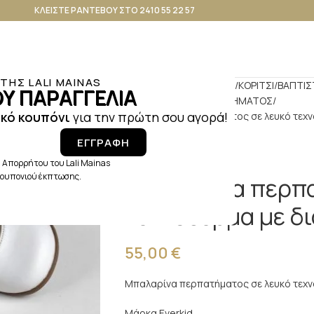
ΚΛΕΙΣΤΕ ΡΑΝΤΕΒΟΥ ΣΤΟ 2410 55 22 57
ΗΣ LALI MAINAS
Αρχική σελίδα
ΒΑΠΤΙΣΗ
ΚΟΡΙΤΣΙ
ΒΑΠΤΙΣ
Υ ΠΑΡΑΓΓΕΛΙΑ
ΠΑΠΟΥΤΣΑΚΙΑ ΠΕΡΠΑΤΗΜΑΤΟΣ
κό κουπόνι
για την πρώτη σου αγορά!
Μπαλαρίνα περπατήματος σε λευκό τεχν
ΕΓΓΡΑΦΗ
 Απορρήτου του Lali Mainas
 κουπονιού έκπτωσης.
Μπαλαρίνα περπα
τεχνόδερμα με δ
55,00
€
Μπαλαρίνα περπατήματος σε λευκό τεχν
Μάρκα Everkid