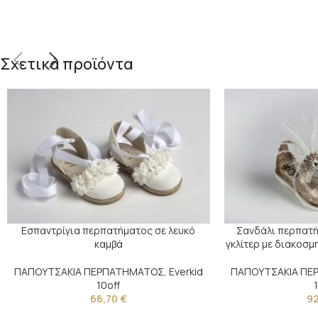
Σχετικά προϊόντα
Εσπαντρίγια περπατήματος σε λευκό
Σανδάλι περπατή
καμβά
γκλίτερ με διακοσμ
ΠΑΠΟΥΤΣΑΚΙΑ ΠΕΡΠΑΤΗΜΑΤΟΣ
,
Everkid
ΠΑΠΟΥΤΣΑΚΙΑ Π
10off
66,70
€
9