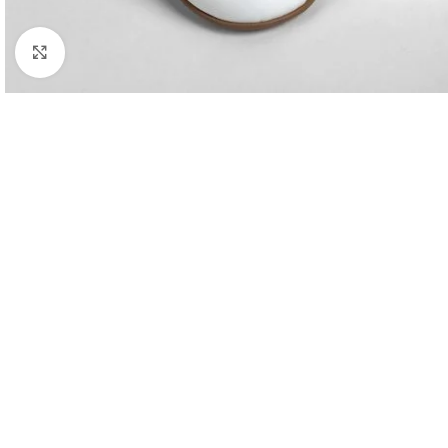
Κλικ για μεγέθυνση