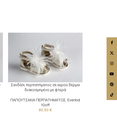
Face
X
Insta
YouT
Pinte
ρ
Σανδάλι περπατήματος σε εκρού δέρμα
Σανδάλι περπα
διακοσμημένο με φτερά
διακοσμημένο μ
TikTo
d
ΠΑΠΟΥΤΣΑΚΙΑ ΠΕΡΠΑΤΗΜΑΤΟΣ
,
Everkid
ΠΑΠΟΥΤΣΑΚΙΑ
10off
80,50
€