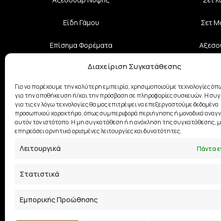
Είδη Γάμου
Σετ Μ
Επίσημα Φορέματα
Αξεσο
Διαχείριση Συγκατάθεσης
Κοσμήματα
Σχε
Για να παρέχουμε την καλύτερη εμπειρία, χρησιμοποιούμε τεχνολογίες όπω
Βαπτιστικά Ρούχα
για την αποθήκευση ή/και την πρόσβαση σε πληροφορίες συσκευών. Η συ
για τις εν λόγω τεχνολογίες θα μας επιτρέψει να επεξεργαστούμε δεδομένα
Φούστες
προσωπικού χαρακτήρα, όπως συμπεριφορά περιήγησης ή μοναδικά αναγν
αυτόν τον ιστότοπο. Η μη συγκατάθεση ή η ανάκληση της συγκατάθεσης, μ
επηρεάσει αρνητικά ορισμένες λειτουργίες και δυνατότητες.
Λειτουργικά
Πάντα ε
Στατιστικά
Εμπορικής Προώθησης