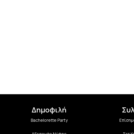
Δημοφιλή
Συ
Bachelorette Party
Επίσημ
Αξεσουάρ Νύφης
Σετ 