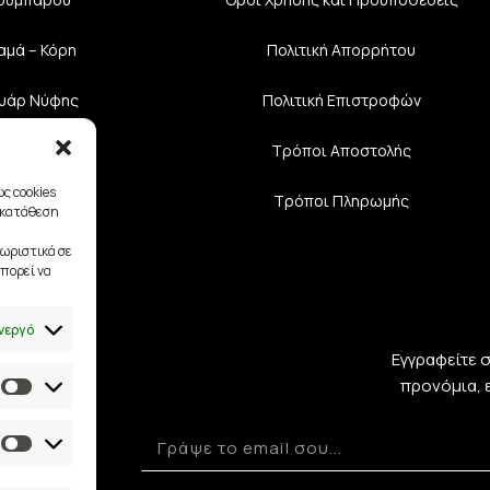
αμά – Κόρη
Πολιτική Aπορρήτου
υάρ Νύφης
Πολιτική Επιστροφών
διαστές
Τρόποι Αποστολής
ς cookies
Τρόποι Πληρωμής
γκατάθεση
ωριστικά σε
πορεί να
νεργό
Εγγραφείτε 
προνόμια, 